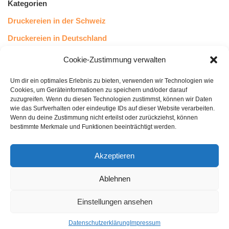
Kategorien
Druckereien in der Schweiz
Druckereien in Deutschland
Druckereien in Österreich
Cookie-Zustimmung verwalten
Um dir ein optimales Erlebnis zu bieten, verwenden wir Technologien wie
Kundenstimmen
Cookies, um Geräteinformationen zu speichern und/oder darauf
zuzugreifen. Wenn du diesen Technologien zustimmst, können wir Daten
wie das Surfverhalten oder eindeutige IDs auf dieser Website verarbeiten.
Wenn du deine Zustimmung nicht erteilst oder zurückziehst, können
bestimmte Merkmale und Funktionen beeinträchtigt werden.
Akzeptieren
Ablehnen
bewertet mit
4.8
von 5
auf Basis unserer
43
Leserstimmen
Einstellungen ansehen
Datenschutzerklärung
Impressum