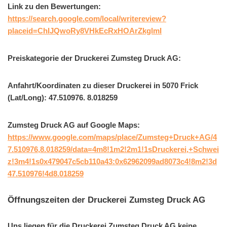
Link zu den Bewertungen:
https://search.google.com/local/writereview?
placeid=ChIJQwoRy8VHkEcRxHOArZkglmI
Preiskategorie der Druckerei Zumsteg Druck AG:
Anfahrt/Koordinaten zu dieser Druckerei in 5070 Frick
(Lat/Long): 47.510976. 8.018259
Zumsteg Druck AG auf Google Maps:
https://www.google.com/maps/place/Zumsteg+Druck+AG/4
7.510976,8.018259/data=4m8!1m2!2m1!1sDruckerei,+Schwei
z!3m4!1s0x479047c5cb110a43:0x62962099ad8073c4!8m2!3d
47.510976!4d8.018259
Öffnungszeiten der Druckerei Zumsteg Druck AG
Uns liegen für die Druckerei Zumsteg Druck AG keine