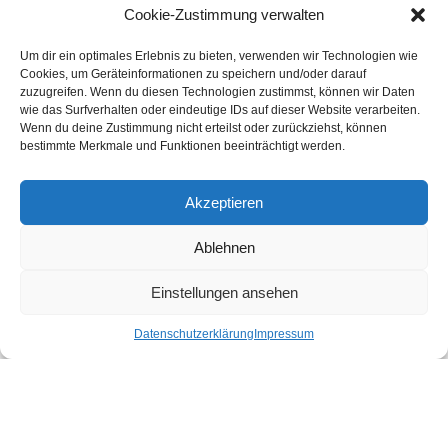
Druckereien in Österreich
Cookie-Zustimmung verwalten
Um dir ein optimales Erlebnis zu bieten, verwenden wir Technologien wie
Kundenstimmen
Cookies, um Geräteinformationen zu speichern und/oder darauf
zuzugreifen. Wenn du diesen Technologien zustimmst, können wir Daten
wie das Surfverhalten oder eindeutige IDs auf dieser Website verarbeiten.
Wenn du deine Zustimmung nicht erteilst oder zurückziehst, können
bestimmte Merkmale und Funktionen beeinträchtigt werden.
Akzeptieren
Ablehnen
bewertet mit
4.8
von 5
auf Basis unserer
43
Leserstimmen
Einstellungen ansehen
Datenschutzerklärung
Impressum
Druckereien in Deutschland