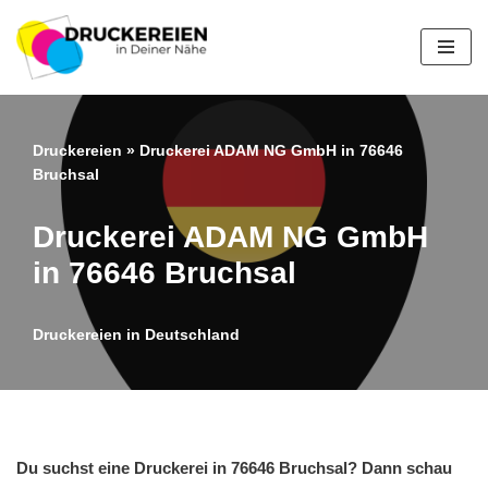
Zum
Inhalt
springen
Druckereien
»
Druckerei ADAM NG GmbH in 76646
Bruchsal
Druckerei ADAM NG GmbH
in 76646 Bruchsal
Druckereien in Deutschland
Du suchst eine Druckerei in 76646 Bruchsal? Dann schau