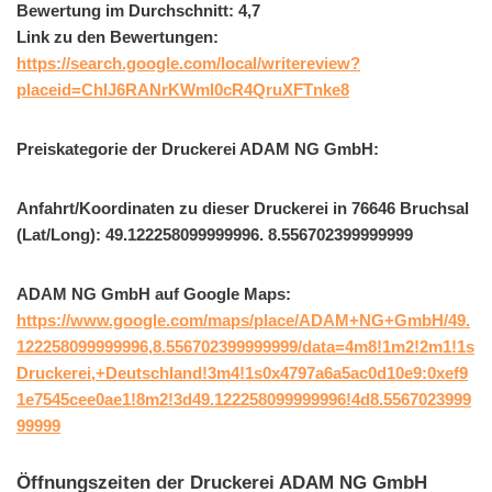
Bewertung im Durchschnitt: 4,7
Link zu den Bewertungen:
https://search.google.com/local/writereview?
placeid=ChIJ6RANrKWml0cR4QruXFTnke8
Preiskategorie der Druckerei ADAM NG GmbH:
Anfahrt/Koordinaten zu dieser Druckerei in 76646 Bruchsal
(Lat/Long): 49.122258099999996. 8.556702399999999
ADAM NG GmbH auf Google Maps:
https://www.google.com/maps/place/ADAM+NG+GmbH/49.
122258099999996,8.556702399999999/data=4m8!1m2!2m1!1s
Druckerei,+Deutschland!3m4!1s0x4797a6a5ac0d10e9:0xef9
1e7545cee0ae1!8m2!3d49.122258099999996!4d8.5567023999
99999
Öffnungszeiten der Druckerei ADAM NG GmbH