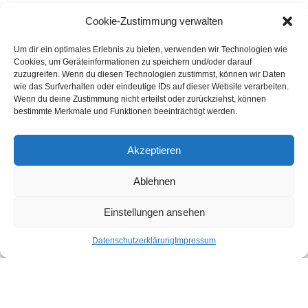
Druckereien in Österreich
Cookie-Zustimmung verwalten
Um dir ein optimales Erlebnis zu bieten, verwenden wir Technologien wie
Kundenstimmen
Cookies, um Geräteinformationen zu speichern und/oder darauf
zuzugreifen. Wenn du diesen Technologien zustimmst, können wir Daten
wie das Surfverhalten oder eindeutige IDs auf dieser Website verarbeiten.
Wenn du deine Zustimmung nicht erteilst oder zurückziehst, können
bestimmte Merkmale und Funktionen beeinträchtigt werden.
Akzeptieren
Ablehnen
bewertet mit
4.8
von 5
auf Basis unserer
43
Leserstimmen
Einstellungen ansehen
Datenschutzerklärung
Impressum
Druckereien in Deutschland