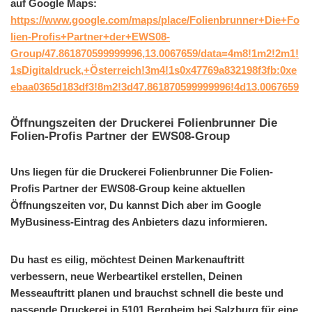
auf Google Maps:
https://www.google.com/maps/place/Folienbrunner+Die+Fo
lien-Profis+Partner+der+EWS08-
Group/47.861870599999996,13.0067659/data=4m8!1m2!2m1!
1sDigitaldruck,+Österreich!3m4!1s0x47769a832198f3fb:0xe
ebaa0365d183df3!8m2!3d47.861870599999996!4d13.0067659
Öffnungszeiten der Druckerei Folienbrunner Die
Folien-Profis Partner der EWS08-Group
Uns liegen für die Druckerei Folienbrunner Die Folien-
Profis Partner der EWS08-Group keine aktuellen
Öffnungszeiten vor, Du kannst Dich aber im Google
MyBusiness-Eintrag des Anbieters dazu informieren.
Du hast es eilig, möchtest Deinen Markenauftritt
verbessern, neue Werbeartikel erstellen, Deinen
Messeauftritt planen und brauchst schnell die beste und
passende Druckerei in 5101 Bergheim bei Salzburg für eine