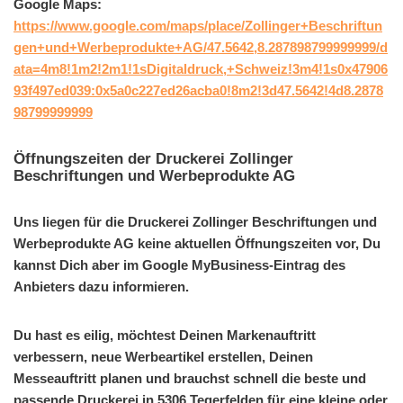
Google Maps:
https://www.google.com/maps/place/Zollinger+Beschriftun
gen+und+Werbeprodukte+AG/47.5642,8.287898799999999/d
ata=4m8!1m2!2m1!1sDigitaldruck,+Schweiz!3m4!1s0x47906
93f497ed039:0x5a0c227ed26acba0!8m2!3d47.5642!4d8.2878
98799999999
Öffnungszeiten der Druckerei Zollinger
Beschriftungen und Werbeprodukte AG
Uns liegen für die Druckerei Zollinger Beschriftungen und
Werbeprodukte AG keine aktuellen Öffnungszeiten vor, Du
kannst Dich aber im Google MyBusiness-Eintrag des
Anbieters dazu informieren.
Du hast es eilig, möchtest Deinen Markenauftritt
verbessern, neue Werbeartikel erstellen, Deinen
Messeauftritt planen und brauchst schnell die beste und
passende Druckerei in 5306 Tegerfelden für eine kleine oder