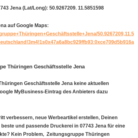
7743 Jena (Lat/Long): 50.9267209. 11.5851598
ena auf Google Maps:
gruppe+Thüringen+Geschäftsstelle+Jena/50.9267209,11.5
Deutschland!3m4!1s0x47a6a8bc929ffb93:0xce709d5b916a
pe Thüringen Geschäftsstelle Jena
Thüringen Geschäftsstelle Jena keine aktuellen
Google MyBusiness-Eintrag des Anbieters dazu
itt verbessern, neue Werbeartikel erstellen, Deinen
e beste und passende Druckerei in 07743 Jena für eine
ukte? Kein Problem, Zeitungsgruppe Thüringen