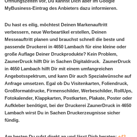
Öffnungszeiten vor, Du kannst Dich aber im Google
MyBusiness-Eintrag des Anbieters dazu informieren.
Du hast es eilig, möchtest Deinen Markenauftritt
verbessern, neue Werbeartikel erstellen, Deinen
Messeauftritt planen und brauchst schnell die beste und
passende Druckerei in 4650 Lambach für eine kleine oder
große Auflage Deiner Druckprodukte? Kein Problem,
ZaunerDruck hilft Dir in Sachen Digitaldruck. ZaunerDruck
in 4650 Lambach hilft Dir mit einem umfangreichen
Angebotsspektrum, und kann Dir auch Spezialwünsche auf
Anfrage umsetzen. Egal ob Du Visitenkarten, Foliendruck,
Großformatdrucke, Firmenschilder, Werbeschilder, RollUps,
Fotokalender, Klappkarten, Postkarten, Plakate, Poster oder
Aufkleber benötigst, bei der Druckerei ZaunerDruck in 4650
Lambach wirst Du in Sachen Druckerzeugnisse sicher
fündig.
Am besten Du rufst direkt an und lässt Dich beraten:
+43