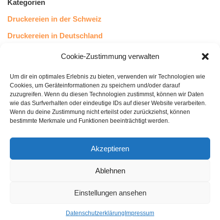
Kategorien
Druckereien in der Schweiz
Druckereien in Deutschland
Druckereien in Österreich
Cookie-Zustimmung verwalten
Um dir ein optimales Erlebnis zu bieten, verwenden wir Technologien wie
Kundenstimmen
Cookies, um Geräteinformationen zu speichern und/oder darauf
zuzugreifen. Wenn du diesen Technologien zustimmst, können wir Daten
wie das Surfverhalten oder eindeutige IDs auf dieser Website verarbeiten.
Wenn du deine Zustimmung nicht erteilst oder zurückziehst, können
bestimmte Merkmale und Funktionen beeinträchtigt werden.
Akzeptieren
Ablehnen
bewertet mit
4.8
von 5
auf Basis unserer
43
Leserstimmen
Einstellungen ansehen
Datenschutzerklärung
Impressum