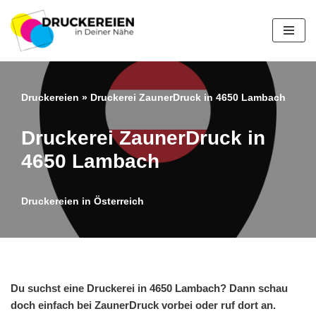
Zum
Inhalt
springen
Druckereien
»
Druckerei ZaunerDruck in 4650 Lambach
Druckerei ZaunerDruck in
4650 Lambach
Druckereien in Österreich
Du suchst eine Druckerei in 4650 Lambach? Dann schau
doch einfach bei ZaunerDruck vorbei oder ruf dort an.