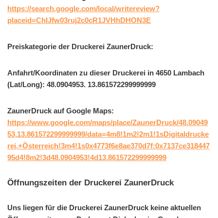
https://search.google.com/local/writereview?
placeid=ChIJfw03ruj2c0cR1JVHhDHON3E
Preiskategorie der Druckerei ZaunerDruck:
Anfahrt/Koordinaten zu dieser Druckerei in 4650 Lambach
(Lat/Long): 48.0904953. 13.861572299999999
ZaunerDruck auf Google Maps:
https://www.google.com/maps/place/ZaunerDruck/48.09049
53,13.861572299999999/data=4m8!1m2!2m1!1sDigitaldrucke
rei,+Österreich!3m4!1s0x4773f6e8ae370d7f:0x7137ce318447
95d4!8m2!3d48.0904953!4d13.861572299999999
Öffnungszeiten der Druckerei ZaunerDruck
Uns liegen für die Druckerei ZaunerDruck keine aktuellen