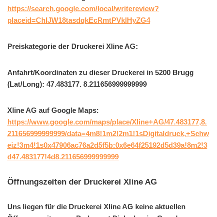
https://search.google.com/local/writereview?
placeid=ChIJW18tasdqkEcRmtPVklHyZG4
Preiskategorie der Druckerei Xline AG:
Anfahrt/Koordinaten zu dieser Druckerei in 5200 Brugg
(Lat/Long): 47.483177. 8.211656999999999
Xline AG auf Google Maps:
https://www.google.com/maps/place/Xline+AG/47.483177,8.
211656999999999/data=4m8!1m2!2m1!1sDigitaldruck,+Schw
eiz!3m4!1s0x47906ac76a2d5f5b:0x6e64f25192d5d39a!8m2!3
d47.483177!4d8.211656999999999
Öffnungszeiten der Druckerei Xline AG
Uns liegen für die Druckerei Xline AG keine aktuellen