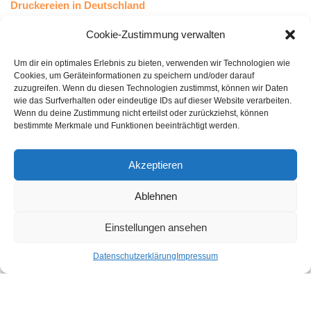
Druckereien in Deutschland
Druckereien in Österreich
Cookie-Zustimmung verwalten
Um dir ein optimales Erlebnis zu bieten, verwenden wir Technologien wie
Kundenstimmen
Cookies, um Geräteinformationen zu speichern und/oder darauf
zuzugreifen. Wenn du diesen Technologien zustimmst, können wir Daten
wie das Surfverhalten oder eindeutige IDs auf dieser Website verarbeiten.
Wenn du deine Zustimmung nicht erteilst oder zurückziehst, können
bestimmte Merkmale und Funktionen beeinträchtigt werden.
Akzeptieren
Ablehnen
bewertet mit
4.8
von 5
auf Basis unserer
43
Leserstimmen
Einstellungen ansehen
Datenschutzerklärung
Impressum
Druckereien in Deutschland