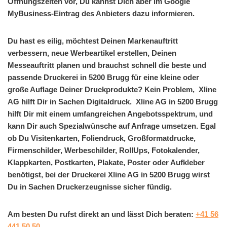
Öffnungszeiten vor, Du kannst Dich aber im Google
MyBusiness-Eintrag des Anbieters dazu informieren.
Du hast es eilig, möchtest Deinen Markenauftritt
verbessern, neue Werbeartikel erstellen, Deinen
Messeauftritt planen und brauchst schnell die beste und
passende Druckerei in 5200 Brugg für eine kleine oder
große Auflage Deiner Druckprodukte? Kein Problem, Xline
AG hilft Dir in Sachen Digitaldruck. Xline AG in 5200 Brugg
hilft Dir mit einem umfangreichen Angebotsspektrum, und
kann Dir auch Spezialwünsche auf Anfrage umsetzen. Egal
ob Du Visitenkarten, Foliendruck, Großformatdrucke,
Firmenschilder, Werbeschilder, RollUps, Fotokalender,
Klappkarten, Postkarten, Plakate, Poster oder Aufkleber
benötigst, bei der Druckerei Xline AG in 5200 Brugg wirst
Du in Sachen Druckerzeugnisse sicher fündig.
Am besten Du rufst direkt an und lässt Dich beraten:
+41 56
441 50 50