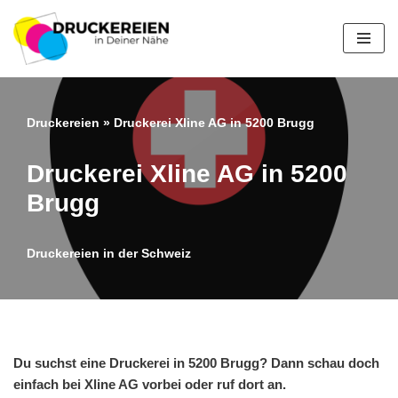
Zum
Inhalt
springen
Druckereien
»
Druckerei Xline AG in 5200 Brugg
Druckerei Xline AG in 5200
Brugg
Druckereien in der Schweiz
Du suchst eine Druckerei in 5200 Brugg? Dann schau doch
einfach bei Xline AG vorbei oder ruf dort an.