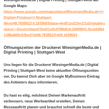
Google Maps:
https://www.google.com/maps/place/WiesingerMedia.de+|+
Digital+Printing+|+Stuttgart-
West/48.7838523,9.1639593/data=4m8!1m2!2m1!1sDigitaldru
ckerei,+Deutschland!3m4!1s0x4799db3c16009f41:0xcbb66d
1288a669c5!8m2!3d48.7838523!4d9.1639593
Öffnungszeiten der Druckerei WiesingerMedia.de |
Digital Printing | Stuttgart-West
Uns liegen für die Druckerei WiesingerMedia.de | Digital
Printing | Stuttgart-West keine aktuellen Öffnungszeiten
vor, Du kannst Dich aber im Google MyBusiness-Eintrag
des Anbieters dazu informieren.
Du hast es eilig, möchtest Deinen Markenauftritt
verbessern, neue Werbeartikel erstellen, Deinen
Messeauftritt planen und brauchst schnell die beste und