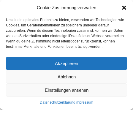
Druckereien in Österreich
Cookie-Zustimmung verwalten
Um dir ein optimales Erlebnis zu bieten, verwenden wir Technologien wie
Kundenstimmen
Cookies, um Geräteinformationen zu speichern und/oder darauf
zuzugreifen. Wenn du diesen Technologien zustimmst, können wir Daten
wie das Surfverhalten oder eindeutige IDs auf dieser Website verarbeiten.
Wenn du deine Zustimmung nicht erteilst oder zurückziehst, können
bestimmte Merkmale und Funktionen beeinträchtigt werden.
Akzeptieren
Ablehnen
bewertet mit
4.8
von 5
auf Basis unserer
43
Leserstimmen
Einstellungen ansehen
Datenschutzerklärung
Impressum
Druckereien in Deutschland