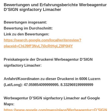
Bewertungen und Erfahrungsberichte Werbeagentur
D’SIGN signfactory Limacher
Bewertungen insgesamt:
Bewertung im Durchschnitt:
Link zu den Bewertungen:
https://search.google.com/local/writereview?
placeid=ChIJ9fF3NvL7j0cRtHgLZ8P0I4Y
Preiskategorie der Druckerei Werbeagentur D’SIGN
signfactory Limacher:
Anfahrt/Koordinaten zu dieser Druckerei in 6006 Luzern
(Lat/Long): 47.059854099999995. 8.332969199999999
Werbeagentur D’SIGN signfactory Limacher auf Google
Maps:
https://www.google.com/maps/place/Werbeagentur+D’SIGN