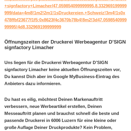
+signfactory+Limacher/47.059854099999995,8.332969199999
999/data=4m8!1m2!2m1!1sDruckereien,+Schweiz!3m4!1s0x
478ffbf23677f1f5:0x8623f4c3670b78b4!8m2!3d47.0598540999
99995!4d8.332969199999999
Öffnungszeiten der Druckerei Werbeagentur D’SIGN
signfactory Limacher
Uns liegen für die Druckerei Werbeagentur D’SIGN
signfactory Limacher keine aktuellen Öffnungszeiten vor,
Du kannst Dich aber im Google MyBusiness-Eintrag des
Anbieters dazu informieren.
Du hast es eilig, möchtest Deinen Markenauftritt
verbessern, neue Werbeartikel erstellen, Deinen
Messeauftritt planen und brauchst schnell die beste und
passende Druckerei in 6006 Luzern für eine kleine oder
große Auflage Deiner Druckprodukte? Kein Problem,