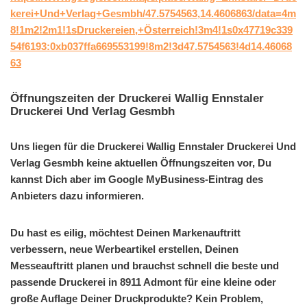
kerei+Und+Verlag+Gesmbh/47.5754563,14.4606863/data=4m
8!1m2!2m1!1sDruckereien,+Österreich!3m4!1s0x47719c339
54f6193:0xb037ffa669553199!8m2!3d47.5754563!4d14.46068
63
Öffnungszeiten der Druckerei Wallig Ennstaler
Druckerei Und Verlag Gesmbh
Uns liegen für die Druckerei Wallig Ennstaler Druckerei Und
Verlag Gesmbh keine aktuellen Öffnungszeiten vor, Du
kannst Dich aber im Google MyBusiness-Eintrag des
Anbieters dazu informieren.
Du hast es eilig, möchtest Deinen Markenauftritt
verbessern, neue Werbeartikel erstellen, Deinen
Messeauftritt planen und brauchst schnell die beste und
passende Druckerei in 8911 Admont für eine kleine oder
große Auflage Deiner Druckprodukte? Kein Problem,