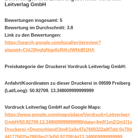
Leitverlag GmbH
Bewertungen insgesamt: 5
Bewertung im Durchschnitt: 3.8
Link zu den Bewertungen:
https://search.google.com/local/writereview?
placeid=ChIJ3fegIgNgp0cRiKclWHdB1HA
Preiskategorie der Druckerei Vordruck Leitverlag GmbH:
Anfahrt/Koordinaten zu dieser Druckerei in 09599 Freiberg
(Lat/Long): 50.92709. 13.348009999999999
Vordruck Leitverlag GmbH auf Google Maps:
https://www.google.com/maps/place/Vordruck+Leitverlag+
GmbH/50.92709,13.348009999999999/data=4m8!1m2!2m1!1s
Druckerei,+Deutschland!3m4!1s0x47a7600322a0f7dd:0x70d
441775825a788!8m2!3d50.92709!4d13.348009999999999