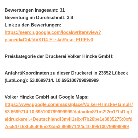
Bewertungen insgesamt: 31
Bewertung im Durchschnitt: 3.8
Link zu den Bewertungen:
https://search.google.com/local/writereview?
placeid=ChIJdVKD4-ELskcRxsg_FUfFfv0
Preiskategorie der Druckerei Volker Hinzke GmbH:
Anfahrt/Koordinaten zu dieser Druckerei in 23552 Lübeck
(Lat/Long): 53.8699714. 10.695100799999999
Volker Hinzke GmbH auf Google Maps:
https://www.google.com/maps/place/Volker+Hinzke+GmbH/
53.8699714,10.695100799999999/data=4m8!1m2!2m1!1sDigit
aldruckerei,+Deutschland!3m4!1s0x47b20be1e3835275:0xfd
7ec547153fc8c6!8m2!3d53.8699714!4d10.695100799999999