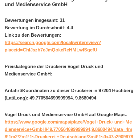
und Medienservice GmbH
Bewertungen insgesamt: 31
Bewertung im Durchschnitt: 4.4
Link zu den Bewertungen:
https://search.google.com/local/writereview?
placeid=ChIJszh7eJmQokcReHMLwlSgcfU
Preiskategorie der Druckerei Vogel Druck und
Medienservice GmbH:
Anfahrt/Koordinaten zu dieser Druckerei in 97204 Höchberg
(Lat/Long): 49.770564699999994. 9.8680494
Vogel Druck und Medienservice GmbH auf Google Maps:
https://www.google.com/maps/place/Vogel+Druck+und+Me
dienservice+GmbH/49.770564699999994,9.8680494/data=4m
8!1m2!2m1!1sDruckerei,+Deutschland!3m4!1s0x47a2909978