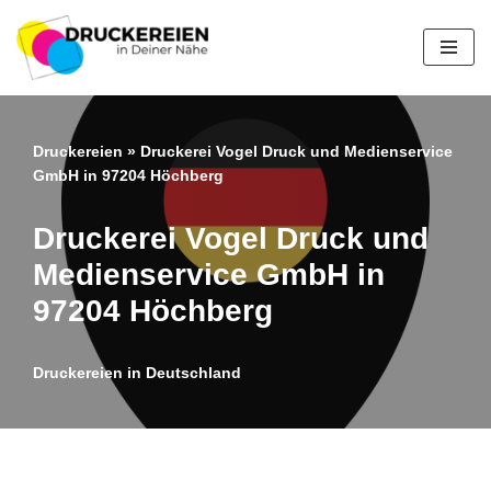
Zum
Inhalt
springen
Druckereien
»
Druckerei Vogel Druck und Medienservice
GmbH in 97204 Höchberg
Druckerei Vogel Druck und
Medienservice GmbH in
97204 Höchberg
Druckereien in Deutschland