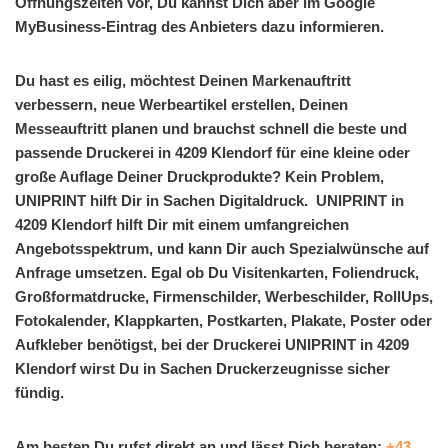
Öffnungszeiten vor, Du kannst Dich aber im Google
MyBusiness-Eintrag des Anbieters dazu informieren.
Du hast es eilig, möchtest Deinen Markenauftritt
verbessern, neue Werbeartikel erstellen, Deinen
Messeauftritt planen und brauchst schnell die beste und
passende Druckerei in 4209 Klendorf für eine kleine oder
große Auflage Deiner Druckprodukte? Kein Problem,
UNIPRINT hilft Dir in Sachen Digitaldruck. UNIPRINT in
4209 Klendorf hilft Dir mit einem umfangreichen
Angebotsspektrum, und kann Dir auch Spezialwünsche auf
Anfrage umsetzen. Egal ob Du Visitenkarten, Foliendruck,
Großformatdrucke, Firmenschilder, Werbeschilder, RollUps,
Fotokalender, Klappkarten, Postkarten, Plakate, Poster oder
Aufkleber benötigst, bei der Druckerei UNIPRINT in 4209
Klendorf wirst Du in Sachen Druckerzeugnisse sicher
fündig.
Am besten Du rufst direkt an und lässt Dich beraten:
+43