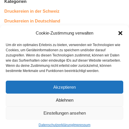
Kategorien
Druckereien in der Schweiz
Druckereien in Deutschland
Druckereien in Österreich
Cookie-Zustimmung verwalten
Um dir ein optimales Erlebnis zu bieten, verwenden wir Technologien wie
Kundenstimmen
Cookies, um Geräteinformationen zu speichern und/oder darauf
zuzugreifen. Wenn du diesen Technologien zustimmst, können wir Daten
wie das Surfverhalten oder eindeutige IDs auf dieser Website verarbeiten.
Wenn du deine Zustimmung nicht erteilst oder zurückziehst, können
bestimmte Merkmale und Funktionen beeinträchtigt werden.
Akzeptieren
Ablehnen
bewertet mit
4.8
von 5
auf Basis unserer
43
Leserstimmen
Einstellungen ansehen
Datenschutzerklärung
Impressum