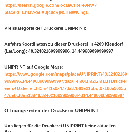
https://search.google.com/local/writereview?
placeid=ChIJvRviiXujc0cRjN5HNWKlhgE
Preiskategorie der Druckerei UNIPRINT:
Anfahrt/Koordinaten zu dieser Druckerei in 4209 Klendorf
(Lat/Long): 48.324021699999996. 14.449609899999997
UNIPRINT auf Google Maps:
https://www.google.com/maps/place/UNIPRINT/48.32402169
9999996,14.449609899999997/data=4m8!1m2!2m1!1sDrucker
eien,+Österreich!3m4!1s0x4773a37b89e21bbd:0x186a56235
47de8c!8m2!3d48.324021699999996!4d14.449609899999997
Öffnungszeiten der Druckerei UNIPRINT
Uns liegen für die Druckerei UNIPRINT keine aktuellen