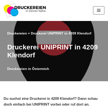
Zum
Inhalt
springen
Druckereien
»
Druckerei UNIPRINT in 4209 Klendorf
Druckerei UNIPRINT in 4209
Klendorf
Druckereien in Österreich
Du suchst eine Druckerei in 4209 Klendorf? Dann schau
doch einfach bei UNIPRINT vorbei oder ruf dort an.