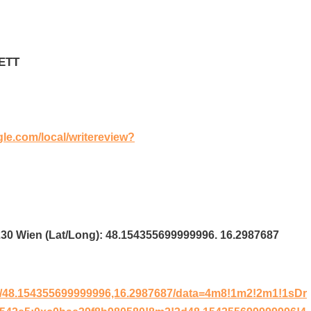
KETT
gle.com/local/writereview?
1230 Wien (Lat/Long): 48.154355699999996. 16.2987687
T/48.154355699999996,16.2987687/data=4m8!1m2!2m1!1sDr