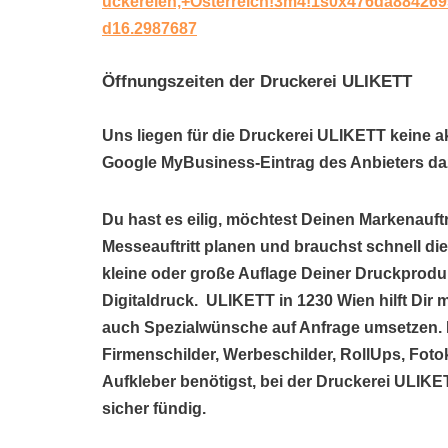
uckereien,+Österreich!3m4!1s0x476da88426
d16.2987687
Öffnungszeiten der Druckerei ULIKETT
Uns liegen für die Druckerei ULIKETT keine a
Google MyBusiness-Eintrag des Anbieters daz
Du hast es eilig, möchtest Deinen Markenauftr
Messeauftritt planen und brauchst schnell di
kleine oder große Auflage Deiner Druckprodu
Digitaldruck. ULIKETT in 1230 Wien hilft Di
auch Spezialwünsche auf Anfrage umsetzen. E
Firmenschilder, Werbeschilder, RollUps, Fotok
Aufkleber benötigst, bei der Druckerei ULIK
sicher fündig.