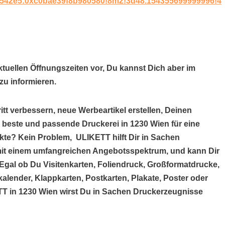
9542e5:0xc0bae39f8b980580!8m2!3d48.154355699999996!4
ktuellen Öffnungszeiten vor, Du kannst Dich aber im
u informieren.
itt verbessern, neue Werbeartikel erstellen, Deinen
e beste und passende Druckerei in 1230 Wien für eine
kte? Kein Problem, ULIKETT hilft Dir in Sachen
r mit einem umfangreichen Angebotsspektrum, und kann Dir
gal ob Du Visitenkarten, Foliendruck, Großformatdrucke,
alender, Klappkarten, Postkarten, Plakate, Poster oder
ETT in 1230 Wien wirst Du in Sachen Druckerzeugnisse