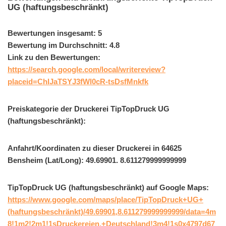
UG (haftungsbeschränkt)
Bewertungen insgesamt: 5
Bewertung im Durchschnitt: 4.8
Link zu den Bewertungen:
https://search.google.com/local/writereview?
placeid=ChIJaTSYJ3fWl0cR-tsDsfMnkfk
Preiskategorie der Druckerei TipTopDruck UG
(haftungsbeschränkt):
Anfahrt/Koordinaten zu dieser Druckerei in 64625
Bensheim (Lat/Long): 49.69901. 8.611279999999999
TipTopDruck UG (haftungsbeschränkt) auf Google Maps:
https://www.google.com/maps/place/TipTopDruck+UG+
(haftungsbeschränkt)/49.69901,8.611279999999999/data=4m
8!1m2!2m1!1sDruckereien,+Deutschland!3m4!1s0x4797d67