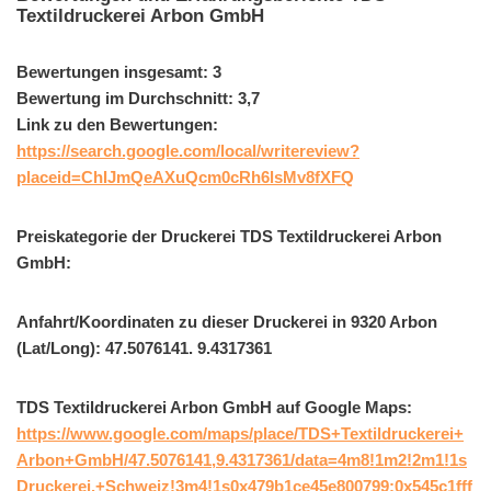
Textildruckerei Arbon GmbH
Bewertungen insgesamt: 3
Bewertung im Durchschnitt: 3,7
Link zu den Bewertungen:
https://search.google.com/local/writereview?
placeid=ChIJmQeAXuQcm0cRh6lsMv8fXFQ
Preiskategorie der Druckerei TDS Textildruckerei Arbon
GmbH:
Anfahrt/Koordinaten zu dieser Druckerei in 9320 Arbon
(Lat/Long): 47.5076141. 9.4317361
TDS Textildruckerei Arbon GmbH auf Google Maps:
https://www.google.com/maps/place/TDS+Textildruckerei+
Arbon+GmbH/47.5076141,9.4317361/data=4m8!1m2!2m1!1s
Druckerei,+Schweiz!3m4!1s0x479b1ce45e800799:0x545c1fff