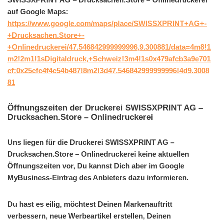
auf Google Maps:
https://www.google.com/maps/place/SWISSXPRINT+AG+-
+Drucksachen.Store+-
+Onlinedruckerei/47.546842999999996,9.300881/data=4m8!1
m2!2m1!1sDigitaldruck,+Schweiz!3m4!1s0x479afcb3a9e701
cf:0x25cfc4f4c54b487!8m2!3d47.546842999999996!4d9.3008
81
Öffnungszeiten der Druckerei SWISSXPRINT AG –
Drucksachen.Store – Onlinedruckerei
Uns liegen für die Druckerei SWISSXPRINT AG –
Drucksachen.Store – Onlinedruckerei keine aktuellen
Öffnungszeiten vor, Du kannst Dich aber im Google
MyBusiness-Eintrag des Anbieters dazu informieren.
Du hast es eilig, möchtest Deinen Markenauftritt
verbessern, neue Werbeartikel erstellen, Deinen