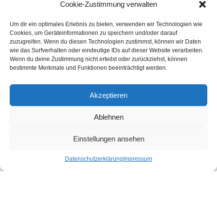
Druckereien in Österreich
Cookie-Zustimmung verwalten
Um dir ein optimales Erlebnis zu bieten, verwenden wir Technologien wie
Kundenstimmen
Cookies, um Geräteinformationen zu speichern und/oder darauf
zuzugreifen. Wenn du diesen Technologien zustimmst, können wir Daten
wie das Surfverhalten oder eindeutige IDs auf dieser Website verarbeiten.
Wenn du deine Zustimmung nicht erteilst oder zurückziehst, können
bestimmte Merkmale und Funktionen beeinträchtigt werden.
Akzeptieren
Ablehnen
bewertet mit
4.8
von 5
auf Basis unserer
43
Leserstimmen
Einstellungen ansehen
Datenschutzerklärung
Impressum
Druckereien in Deutschland
Impressum
-
Datenschutzhinweise