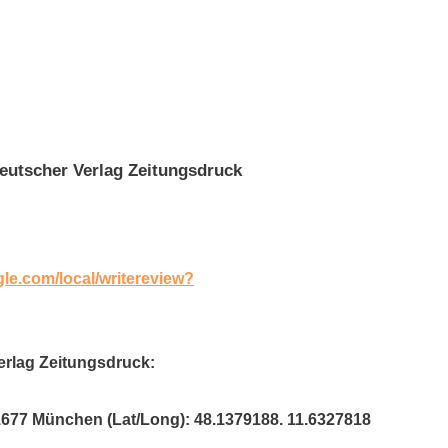
utscher Verlag Zeitungsdruck
gle.com/local/writereview?
erlag Zeitungsdruck:
81677 München (Lat/Long): 48.1379188. 11.6327818