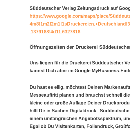
Süddeutscher Verlag Zeitungsdruck auf Goo
https://www.google.com/maps/place/Süddeut
4m8!1m2!2m1!1sDruckereien,+Deutschland!
.1379188!4d11.6327818
Öffnungszeiten der Druckerei Süddeutsche
Uns liegen für die Druckerei Süddeutscher Ve
kannst Dich aber im Google MyBusiness-Eintr
Du hast es eilig, möchtest Deinen Markenauftr
Messeauftritt planen und brauchst schnell di
kleine oder große Auflage Deiner Druckprod
hilft Dir in Sachen Digitaldruck. Süddeutsche
einem umfangreichen Angebotsspektrum, und
Egal ob Du Visitenkarten, Foliendruck, Großf