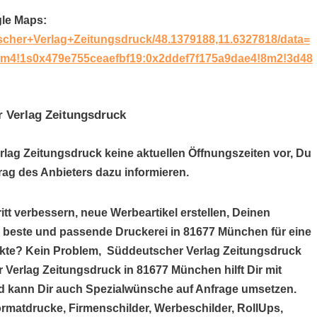
gle Maps:
scher+Verlag+Zeitungsdruck/48.1379188,11.6327818/data=
3m4!1s0x479e755ceaefbf19:0x2ddef7f175a9dae4!8m2!3d48
r Verlag Zeitungsdruck
rlag Zeitungsdruck keine aktuellen Öffnungszeiten vor, Du
ag des Anbieters dazu informieren.
itt verbessern, neue Werbeartikel erstellen, Deinen
e beste und passende Druckerei in 81677 München für eine
ukte? Kein Problem, Süddeutscher Verlag Zeitungsdruck
r Verlag Zeitungsdruck in 81677 München hilft Dir mit
 kann Dir auch Spezialwünsche auf Anfrage umsetzen.
ormatdrucke, Firmenschilder, Werbeschilder, RollUps,