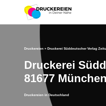
Zum
Inhalt
springen
Druckereien
»
Druckerei Süddeutscher Verlag Zei
Druckerei Südd
81677 Münche
Druckereien in Deutschland