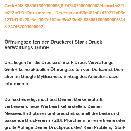
GmbH/48.888961699999996,8.747467000000002/data=4m8!1
m2!2m1!1sDruckereien,+Deutschland!3m4!1s0x479771c96e
1211d1:0x29e5ee90f7e152bc!8m2!3d48.888961699999996!4d
8.747467000000002
Öffnungszeiten der Druckerei Stark Druck
Verwaltungs-GmbH
Uns liegen für die Druckerei Stark Druck Verwaltungs-
GmbH keine aktuellen Öffnungszeiten vor, Du kannst Dich
aber im Google MyBusiness-Eintrag des Anbieters dazu
informieren.
Du hast es eilig, möchtest Deinen Markenauftritt
verbessern, neue Werbeartikel erstellen, Deinen
Messeauftritt planen und brauchst schnell die beste und
passende Druckerei in 75181 Pforzheim für eine kleine oder
große Auflage Deiner Druckprodukte? Kein Problem, Stark