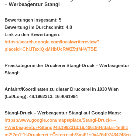
– Werbeagentur Stangl
Bewertungen insgesamt: 5
Bewertung im Durchschnitt: 4.8
Link zu den Bewertungen:
https://search.google.com/local/writereview?
placeid=ChIJTexIQkMHbUcRWZ5tfM4VTBE
Preiskategorie der Druckerei Stangl-Druck – Werbeagentur
Stangl:
Anfahrt/Koordinaten zu dieser Druckerei in 1030 Wien
(Lat/Long): 48.1962313. 16.4061984
Stangl-Druck – Werbeagentur Stangl auf Google Maps:
https://www.google.com/maps/place/Stangl-Druck+–
+Werbeagentur+Stangl/48.1962313,16.4061984/data=4m8!1
m2!2m1!1sDruckerei,+Österreich!3m4!1s0x476d07434248ec