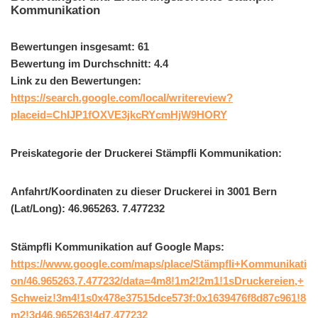
Kommunikation
Bewertungen insgesamt: 61
Bewertung im Durchschnitt: 4.4
Link zu den Bewertungen:
https://search.google.com/local/writereview?
placeid=ChIJP1fOXVE3jkcRYcmHjW9HORY
Preiskategorie der Druckerei Stämpfli Kommunikation:
Anfahrt/Koordinaten zu dieser Druckerei in 3001 Bern
(Lat/Long): 46.965263. 7.477232
Stämpfli Kommunikation auf Google Maps:
https://www.google.com/maps/place/Stämpfli+Kommunikati
on/46.965263,7.477232/data=4m8!1m2!2m1!1sDruckereien,+
Schweiz!3m4!1s0x478e37515dce573f:0x1639476f8d87c961!8
m2!3d46.965263!4d7.477232