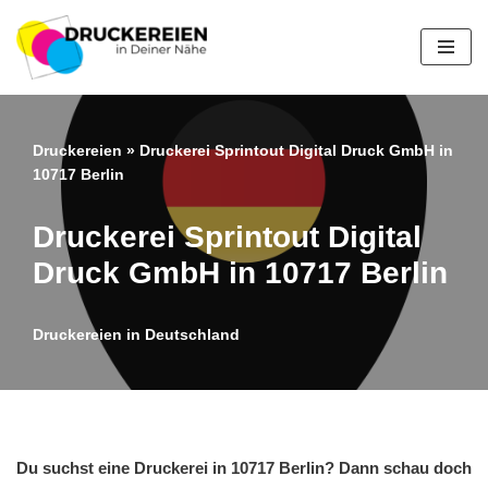
Zum
Inhalt
springen
Druckereien
»
Druckerei Sprintout Digital Druck GmbH in
10717 Berlin
Druckerei Sprintout Digital
Druck GmbH in 10717 Berlin
Druckereien in Deutschland
Du suchst eine Druckerei in 10717 Berlin? Dann schau doch