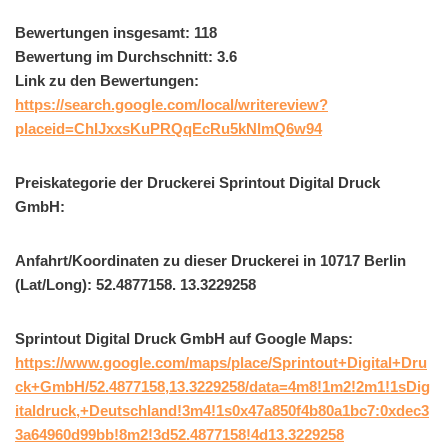
Bewertungen insgesamt: 118
Bewertung im Durchschnitt: 3.6
Link zu den Bewertungen:
https://search.google.com/local/writereview?
placeid=ChIJxxsKuPRQqEcRu5kNlmQ6w94
Preiskategorie der Druckerei Sprintout Digital Druck
GmbH:
Anfahrt/Koordinaten zu dieser Druckerei in 10717 Berlin
(Lat/Long): 52.4877158. 13.3229258
Sprintout Digital Druck GmbH auf Google Maps:
https://www.google.com/maps/place/Sprintout+Digital+Dru
ck+GmbH/52.4877158,13.3229258/data=4m8!1m2!2m1!1sDig
italdruck,+Deutschland!3m4!1s0x47a850f4b80a1bc7:0xdec3
3a64960d99bb!8m2!3d52.4877158!4d13.3229258