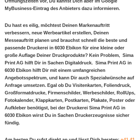
Öffnungszeiten vor, Du kannst Dich aber im Google
MyBusiness-Eintrag des Anbieters dazu informieren.
Du hast es eilig, möchtest Deinen Markenauftritt
verbessern, neue Werbeartikel erstellen, Deinen
Messeauftritt planen und brauchst schnell die beste und
passende Druckerei in 6030 Ebikon für eine kleine oder
große Auflage Deiner Druckprodukte? Kein Problem, Sima
Print AG hilft Dir in Sachen Digitaldruck. Sima Print AG in
6030 Ebikon hilft Dir mit einem umfangreichen
Angebotsspektrum, und kann Dir auch Spezialwünsche auf
Anfrage umsetzen. Egal ob Du Visitenkarten, Foliendruck,
Großformatdrucke, Firmenschilder, Werbeschilder, RollUps,
Fotokalender, Klappkarten, Postkarten, Plakate, Poster oder
Aufkleber benötigst, bei der Druckerei Sima Print AG in
6030 Ebikon wirst Du in Sachen Druckerzeugnisse sicher
fündig.
Am besten Du rufst direkt an und lässt Dich beraten:
+41 41