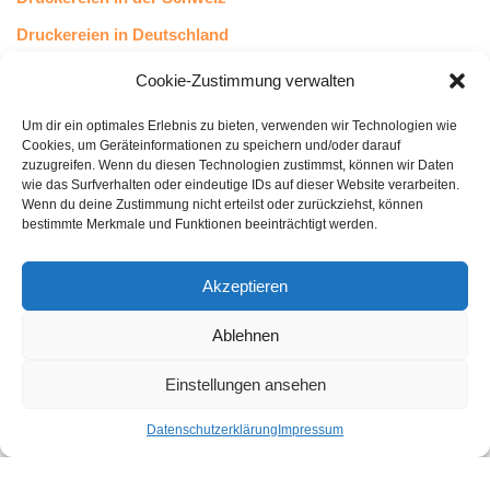
Druckereien in Deutschland
Druckereien in Österreich
Cookie-Zustimmung verwalten
Um dir ein optimales Erlebnis zu bieten, verwenden wir Technologien wie
Kundenstimmen
Cookies, um Geräteinformationen zu speichern und/oder darauf
zuzugreifen. Wenn du diesen Technologien zustimmst, können wir Daten
wie das Surfverhalten oder eindeutige IDs auf dieser Website verarbeiten.
Wenn du deine Zustimmung nicht erteilst oder zurückziehst, können
bestimmte Merkmale und Funktionen beeinträchtigt werden.
Akzeptieren
Ablehnen
bewertet mit
4.8
von 5
auf Basis unserer
43
Leserstimmen
Einstellungen ansehen
Datenschutzerklärung
Impressum