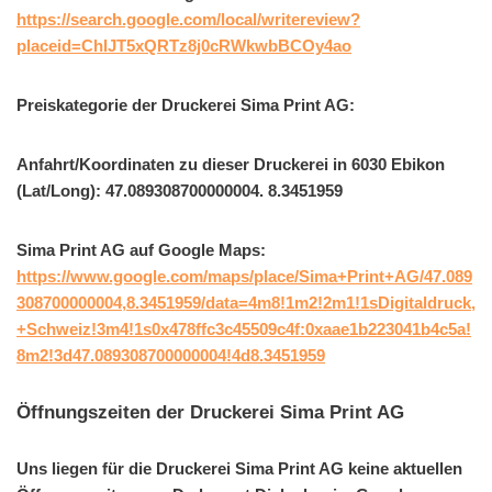
https://search.google.com/local/writereview?
placeid=ChIJT5xQRTz8j0cRWkwbBCOy4ao
Preiskategorie der Druckerei Sima Print AG:
Anfahrt/Koordinaten zu dieser Druckerei in 6030 Ebikon
(Lat/Long): 47.089308700000004. 8.3451959
Sima Print AG auf Google Maps:
https://www.google.com/maps/place/Sima+Print+AG/47.089
308700000004,8.3451959/data=4m8!1m2!2m1!1sDigitaldruck,
+Schweiz!3m4!1s0x478ffc3c45509c4f:0xaae1b223041b4c5a!
8m2!3d47.089308700000004!4d8.3451959
Öffnungszeiten der Druckerei Sima Print AG
Uns liegen für die Druckerei Sima Print AG keine aktuellen