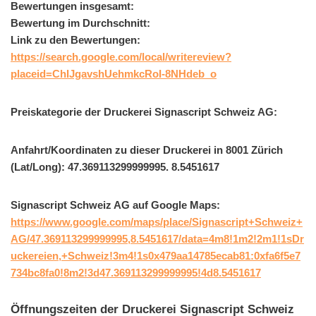
Bewertungen insgesamt:
Bewertung im Durchschnitt:
Link zu den Bewertungen:
https://search.google.com/local/writereview?
placeid=ChIJgavshUehmkcRoI-8NHdeb_o
Preiskategorie der Druckerei Signascript Schweiz AG:
Anfahrt/Koordinaten zu dieser Druckerei in 8001 Zürich
(Lat/Long): 47.369113299999995. 8.5451617
Signascript Schweiz AG auf Google Maps:
https://www.google.com/maps/place/Signascript+Schweiz+
AG/47.369113299999995,8.5451617/data=4m8!1m2!2m1!1sDr
uckereien,+Schweiz!3m4!1s0x479aa14785ecab81:0xfa6f5e7
734bc8fa0!8m2!3d47.369113299999995!4d8.5451617
Öffnungszeiten der Druckerei Signascript Schweiz