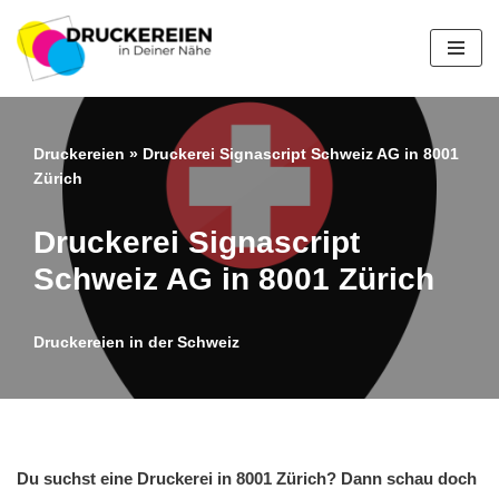
Zum
Inhalt
springen
Druckereien
»
Druckerei Signascript Schweiz AG in 8001
Zürich
Druckerei Signascript
Schweiz AG in 8001 Zürich
Druckereien in der Schweiz
Du suchst eine Druckerei in 8001 Zürich? Dann schau doch