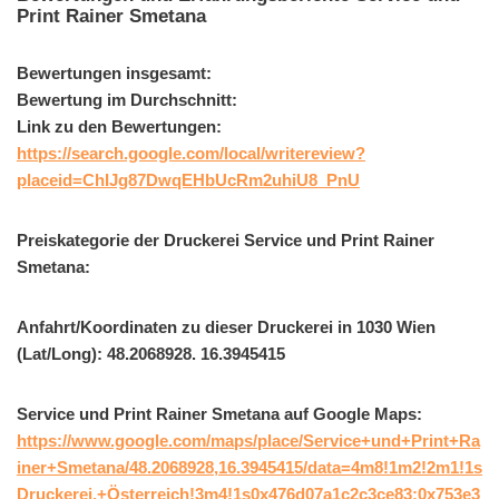
Print Rainer Smetana
Bewertungen insgesamt:
Bewertung im Durchschnitt:
Link zu den Bewertungen:
https://search.google.com/local/writereview?
placeid=ChIJg87DwqEHbUcRm2uhiU8_PnU
Preiskategorie der Druckerei Service und Print Rainer
Smetana:
Anfahrt/Koordinaten zu dieser Druckerei in 1030 Wien
(Lat/Long): 48.2068928. 16.3945415
Service und Print Rainer Smetana auf Google Maps:
https://www.google.com/maps/place/Service+und+Print+Ra
iner+Smetana/48.2068928,16.3945415/data=4m8!1m2!2m1!1s
Druckerei,+Österreich!3m4!1s0x476d07a1c2c3ce83:0x753e3