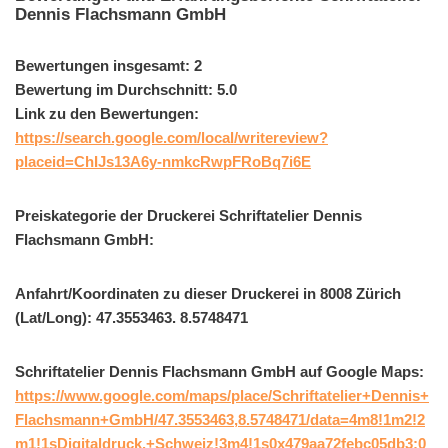
Dennis Flachsmann GmbH
Bewertungen insgesamt: 2
Bewertung im Durchschnitt: 5.0
Link zu den Bewertungen:
https://search.google.com/local/writereview?
placeid=ChIJs13A6y-nmkcRwpFRoBq7i6E
Preiskategorie der Druckerei Schriftatelier Dennis
Flachsmann GmbH:
Anfahrt/Koordinaten zu dieser Druckerei in 8008 Zürich
(Lat/Long): 47.3553463. 8.5748471
Schriftatelier Dennis Flachsmann GmbH auf Google Maps:
https://www.google.com/maps/place/Schriftatelier+Dennis+
Flachsmann+GmbH/47.3553463,8.5748471/data=4m8!1m2!2
m1!1sDigitaldruck,+Schweiz!3m4!1s0x479aa72febc05db3:0