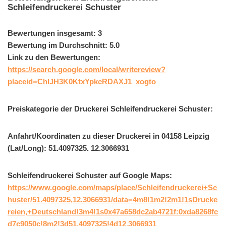
Schleifendruckerei Schuster
Bewertungen insgesamt: 3
Bewertung im Durchschnitt: 5.0
Link zu den Bewertungen:
https://search.google.com/local/writereview?
placeid=ChIJH3K0KtxYpkcRDAXJ1_xogto
Preiskategorie der Druckerei Schleifendruckerei Schuster:
Anfahrt/Koordinaten zu dieser Druckerei in 04158 Leipzig
(Lat/Long): 51.4097325. 12.3066931
Schleifendruckerei Schuster auf Google Maps:
https://www.google.com/maps/place/Schleifendruckerei+Sc
huster/51.4097325,12.3066931/data=4m8!1m2!2m1!1sDrucke
reien,+Deutschland!3m4!1s0x47a658dc2ab4721f:0xda8268fc
d7c9050c!8m2!3d51.4097325!4d12.3066931