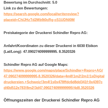
Bewertung im Durchschnitt: 5.0
Link zu den Bewertungen:
https://search.google.com/local/writereview?
placeid=ChIJHzTd2Mb9j0cRg-cS1UDNl0M
Preiskategorie der Druckerei Schindler Repro AG:
Anfahrt/Koordinaten zu dieser Druckerei in 6030 Ebikon
(Lat/Long): 47.090274099999995. 8.3520326
Schindler Repro AG auf Google Maps:
https://www.google.com/maps/place/Schindler+Repro+AG/
47.090274099999995,8.3520326/data=4m8!1m2!2m1!1sDigital
druckereien,+Schweiz!3m4!1s0x478ffdc6d8dd341f:0x4397c
d40d512e783!8m2!3d47.090274099999995!4d8.3520326
Öffnungszeiten der Druckerei Schindler Repro AG