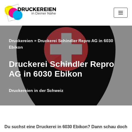
Zum
Inhalt
springen
Druckereien
»
Druckerei Schindler Repro AG in 6030
Ebikon
Druckerei Schindler Repro
AG in 6030 Ebikon
Druckereien in der Schweiz
Du suchst eine Druckerei in 6030 Ebikon? Dann schau doch