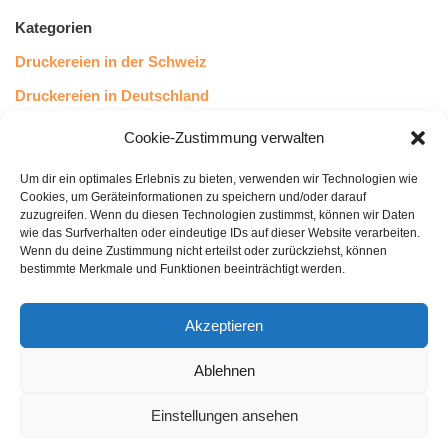
Kategorien
Druckereien in der Schweiz
Druckereien in Deutschland
Druckereien in Österreich
Cookie-Zustimmung verwalten
Um dir ein optimales Erlebnis zu bieten, verwenden wir Technologien wie
Kundenstimmen
Cookies, um Geräteinformationen zu speichern und/oder darauf
zuzugreifen. Wenn du diesen Technologien zustimmst, können wir Daten
wie das Surfverhalten oder eindeutige IDs auf dieser Website verarbeiten.
Wenn du deine Zustimmung nicht erteilst oder zurückziehst, können
bestimmte Merkmale und Funktionen beeinträchtigt werden.
Akzeptieren
Ablehnen
bewertet mit
4.8
von 5
auf Basis unserer
43
Leserstimmen
Einstellungen ansehen