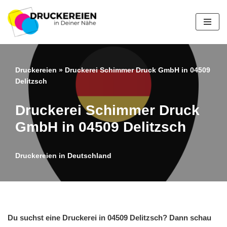
Zum
Inhalt
springen
Druckereien
»
Druckerei Schimmer Druck GmbH in 04509
Delitzsch
Druckerei Schimmer Druck
GmbH in 04509 Delitzsch
Druckereien in Deutschland
Du suchst eine Druckerei in 04509 Delitzsch? Dann schau