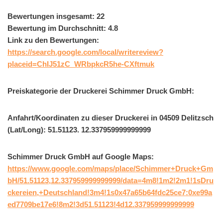
Bewertungen insgesamt: 22
Bewertung im Durchschnitt: 4.8
Link zu den Bewertungen:
https://search.google.com/local/writereview?
placeid=ChIJ51zC_WRbpkcR5he-CXftmuk
Preiskategorie der Druckerei Schimmer Druck GmbH:
Anfahrt/Koordinaten zu dieser Druckerei in 04509 Delitzsch
(Lat/Long): 51.51123. 12.337959999999999
Schimmer Druck GmbH auf Google Maps:
https://www.google.com/maps/place/Schimmer+Druck+Gm
bH/51.51123,12.337959999999999/data=4m8!1m2!2m1!1sDru
ckereien,+Deutschland!3m4!1s0x47a65b64fdc25ce7:0xe99a
ed7709be17e6!8m2!3d51.51123!4d12.337959999999999