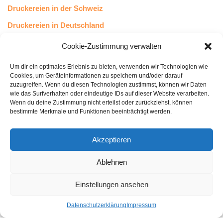
Druckereien in der Schweiz
Druckereien in Deutschland
Druckereien in Österreich
Cookie-Zustimmung verwalten
Um dir ein optimales Erlebnis zu bieten, verwenden wir Technologien wie
Kundenstimmen
Cookies, um Geräteinformationen zu speichern und/oder darauf
zuzugreifen. Wenn du diesen Technologien zustimmst, können wir Daten
wie das Surfverhalten oder eindeutige IDs auf dieser Website verarbeiten.
Wenn du deine Zustimmung nicht erteilst oder zurückziehst, können
bestimmte Merkmale und Funktionen beeinträchtigt werden.
Akzeptieren
Ablehnen
bewertet mit
4.8
von 5
auf Basis unserer
43
Leserstimmen
Einstellungen ansehen
Datenschutzerklärung
Impressum