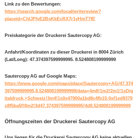
Link zu den Bewertungen:
https://search.google.com/local/writereview?
placeid=ChIJFfvE2BsKkEcRX7r1yHmT7fE
Preiskategorie der Druckerei Sautercopy AG:
Anfahrt/Koordinaten zu dieser Druckerei in 8004 Zürich
(Lat/Long): 47.374397599999995. 8.524808199999999
Sautercopy AG auf Google Maps:
https://www.google.com/maps/place/Sautercopy+AG/47.374
397599999995,8.524808199999999/data=4m8!1m2!2m1!1sDig
italdruck,+Schweiz!3m4!1s0x47900a1bd8c4fb15:0xf1ed9379
c8f5ba5f!8m2!3d47.374397599999995!4d8.524808199999999
Öffnungszeiten der Druckerei Sautercopy AG
Uns liegen für die Druckerei Sautercopy AG keine aktuellen