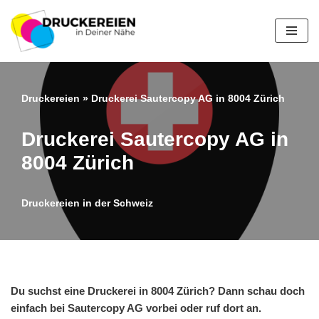
Zum
Inhalt
springen
Druckereien
»
Druckerei Sautercopy AG in 8004 Zürich
Druckerei Sautercopy AG in
8004 Zürich
Druckereien in der Schweiz
Du suchst eine Druckerei in 8004 Zürich? Dann schau doch
einfach bei Sautercopy AG vorbei oder ruf dort an.