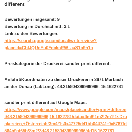
different
Bewertungen insgesamt: 9
Bewertung im Durchschnitt: 3.1
Link zu den Bewertungen:
https://search.google.com/local/writereview?
placeid=ChIJQUcEu0FdckcRW_aaS1b9h1c
Preiskategorie der Druckerei sandler print different:
Anfahrt/Koordinaten zu dieser Druckerei in 3671 Marbach
an der Donau (Lat/Long): 48.215804399999996. 15.1622781
sandler print different auf Google Maps:
https://www.google.com/maps/place/sandler+print+differen
t/48.215804399999996,15.1622781/data=4m8!1m2!2m1!1sDru
ckereien,+Österreich!3m4!1s0x47725d41bb044741:0x5787fd
564b9af65b!8m2!3d48.215804399999996!4d15.1622781