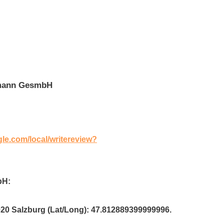
lmann GesmbH
gle.com/local/writereview?
bH:
020 Salzburg (Lat/Long): 47.812889399999996.