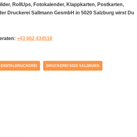
der, RollUps, Fotokalender, Klappkarten, Postkarten,
i der Druckerei Sallmann GesmbH in 5020 Salzburg wirst Du
beraten:
+43 662 434516
DIGITALDRUCKEREI
DRUCKEREI 5020 SALZBURG