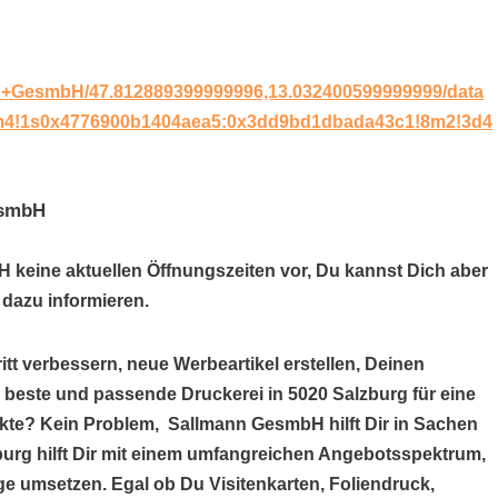
nn+GesmbH/47.812889399999996,13.032400599999999/data
!3m4!1s0x4776900b1404aea5:0x3dd9bd1dbada43c1!8m2!3d4
esmbH
 keine aktuellen Öffnungszeiten vor, Du kannst Dich aber
dazu informieren.
itt verbessern, neue Werbeartikel erstellen, Deinen
e beste und passende Druckerei in 5020 Salzburg für eine
kte? Kein Problem, Sallmann GesmbH hilft Dir in Sachen
urg hilft Dir mit einem umfangreichen Angebotsspektrum,
e umsetzen. Egal ob Du Visitenkarten, Foliendruck,