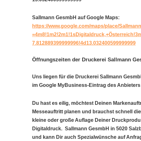
Sallmann GesmbH auf Google Maps:
https://www.google.com/maps/place/Sallma
=4m8!1m2!2m1!1sDigitaldruck,+Österreich
7.812889399999996!4d13.032400599999999
Öffnungszeiten der Druckerei Sallmann G
Uns liegen für die Druckerei Sallmann GesmbH
im Google MyBusiness-Eintrag des Anbieters 
Du hast es eilig, möchtest Deinen Markenauftr
Messeauftritt planen und brauchst schnell di
kleine oder große Auflage Deiner Druckprodu
Digitaldruck. Sallmann GesmbH in 5020 Salzb
und kann Dir auch Spezialwünsche auf Anfrag