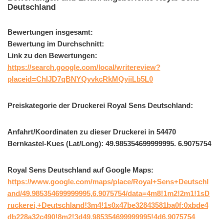
Deutschland
Bewertungen insgesamt:
Bewertung im Durchschnitt:
Link zu den Bewertungen:
https://search.google.com/local/writereview?
placeid=ChIJD7qBNYQyvkcRkMQyiiLb5L0
Preiskategorie der Druckerei Royal Sens Deutschland:
Anfahrt/Koordinaten zu dieser Druckerei in 54470
Bernkastel-Kues (Lat/Long): 49.985354699999995. 6.9075754
Royal Sens Deutschland auf Google Maps:
https://www.google.com/maps/place/Royal+Sens+Deutschl
and/49.985354699999995,6.9075754/data=4m8!1m2!2m1!1sD
ruckerei,+Deutschland!3m4!1s0x47be32843581ba0f:0xbde4
db228a32c490!8m2!3d49.985354699999995!4d6.9075754