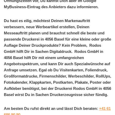
Öffnungszeiten vor, Du kannst Dich aber im Google
MyBusiness-Eintrag des Anbieters dazu informieren.
Du hast es eilig, möchtest Deinen Markenauftritt
verbessern, neue Werbeartikel erstellen, Deinen
Messeauftritt planen und brauchst schnell die beste und
passende Druckerei in 4056 Basel für eine kleine oder große
Auflage Deiner Druckprodukte? Kein Problem, Rodos
GmbH hilft Dir in Sachen Digitaldruck. Rodos GmbH in
4056 Basel hilft Dir mit einem umfangreichen
Angebotsspektrum, und kann Dir auch Spezialwünsche auf
Anfrage umsetzen. Egal ob Du Visitenkarten, Foliendruck,
Großformatdrucke, Firmenschilder, Werbeschilder, RollUps,
Fotokalender, Klappkarten, Postkarten, Plakate, Poster oder
Aufkleber benötigst, bei der Druckerei Rodos GmbH in 4056
Basel wirst Du in Sachen Druckerzeugnisse sicher fündig.
Am besten Du rufst direkt an und lässt Dich beraten:
+41 61
686 90 90