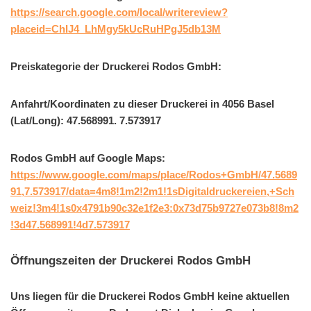
https://search.google.com/local/writereview?
placeid=ChIJ4_LhMgy5kUcRuHPgJ5db13M
Preiskategorie der Druckerei Rodos GmbH:
Anfahrt/Koordinaten zu dieser Druckerei in 4056 Basel
(Lat/Long): 47.568991. 7.573917
Rodos GmbH auf Google Maps:
https://www.google.com/maps/place/Rodos+GmbH/47.5689
91,7.573917/data=4m8!1m2!2m1!1sDigitaldruckereien,+Sch
weiz!3m4!1s0x4791b90c32e1f2e3:0x73d75b9727e073b8!8m2
!3d47.568991!4d7.573917
Öffnungszeiten der Druckerei Rodos GmbH
Uns liegen für die Druckerei Rodos GmbH keine aktuellen