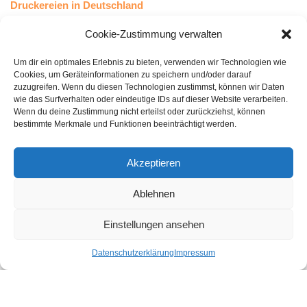
Druckereien in Deutschland
Druckereien in Österreich
Cookie-Zustimmung verwalten
Um dir ein optimales Erlebnis zu bieten, verwenden wir Technologien wie
Kundenstimmen
Cookies, um Geräteinformationen zu speichern und/oder darauf
zuzugreifen. Wenn du diesen Technologien zustimmst, können wir Daten
wie das Surfverhalten oder eindeutige IDs auf dieser Website verarbeiten.
Wenn du deine Zustimmung nicht erteilst oder zurückziehst, können
bestimmte Merkmale und Funktionen beeinträchtigt werden.
Akzeptieren
Ablehnen
bewertet mit
4.8
von 5
auf Basis unserer
43
Leserstimmen
Einstellungen ansehen
Datenschutzerklärung
Impressum
Druckereien in Deutschland