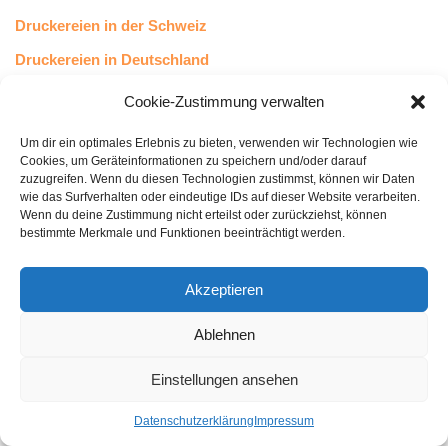
Druckereien in der Schweiz
Druckereien in Deutschland
Druckereien in Österreich
Cookie-Zustimmung verwalten
Um dir ein optimales Erlebnis zu bieten, verwenden wir Technologien wie
Kundenstimmen
Cookies, um Geräteinformationen zu speichern und/oder darauf
zuzugreifen. Wenn du diesen Technologien zustimmst, können wir Daten
wie das Surfverhalten oder eindeutige IDs auf dieser Website verarbeiten.
Wenn du deine Zustimmung nicht erteilst oder zurückziehst, können
bestimmte Merkmale und Funktionen beeinträchtigt werden.
Akzeptieren
Ablehnen
bewertet mit
4.8
von 5
auf Basis unserer
43
Leserstimmen
Einstellungen ansehen
Datenschutzerklärung
Impressum