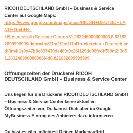
RICOH DEUTSCHLAND GmbH – Business & Service
Center auf Google Maps:
https://www.google.com/maps/place/RICOH+DEUTSCHLA
ND+GmbH+–
+Business+&+Service+Center/51.263246900000006,6.82163
2699999999/data=4m8!1m2!2m1!1sDruckereien,+Deutschlan
d!3m4!1s0x47b8c837430de409:0x26f129dc96fedff5!8m2!3d5
1.263246900000006!4d6.821632699999999
Öffnungszeiten der Druckerei RICOH
DEUTSCHLAND GmbH – Business & Service Center
Uns liegen für die Druckerei RICOH DEUTSCHLAND GmbH
– Business & Service Center keine aktuellen
Öffnungszeiten vor, Du kannst Dich aber im Google
MyBusiness-Eintrag des Anbieters dazu informieren.
Du hast es eilig, möchtest Deinen Markenauftritt