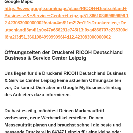
Google Maps:
https://www.google.com/maps/place/RICOH+Deutschland+
Business+&+Service+Center+Leipzig/51.366108499999996,1
2.423083000000002/data=4m8!1m2!2m1!1sDruckereien,+De
utschland!3m4!1s0x47a656291e745f13:0xa4866707c235300d
!8m2!3d51.366108499999996!4d12.423083000000002
Öffnungszeiten der Druckerei RICOH Deutschland
Business & Service Center Leipzig
Uns liegen für die Druckerei RICOH Deutschland Business
& Service Center Leipzig keine aktuellen Öffnungszeiten
vor, Du kannst Dich aber im Google MyBusiness-Eintrag
des Anbieters dazu informieren.
Du hast es eilig, möchtest Deinen Markenauftritt
verbessern, neue Werbeartikel erstellen, Deinen
Messeauftritt planen und brauchst schnell die beste und
passende Druckerei in 04347 Leipzig für eine kleine oder