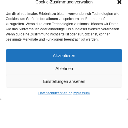
Cookie-Zustimmung verwalten
Um dir ein optimales Erlebnis zu bieten, verwenden wir Technologien wie
Kundenstimmen
Cookies, um Geräteinformationen zu speichern und/oder darauf
zuzugreifen. Wenn du diesen Technologien zustimmst, können wir Daten
wie das Surfverhalten oder eindeutige IDs auf dieser Website verarbeiten.
Wenn du deine Zustimmung nicht erteilst oder zurückziehst, können
bestimmte Merkmale und Funktionen beeinträchtigt werden.
Akzeptieren
Ablehnen
bewertet mit
4.8
von 5
auf Basis unserer
43
Leserstimmen
Einstellungen ansehen
Datenschutzerklärung
Impressum
Druckereien in Deutschland
Impressum
-
Datenschutzhinweise