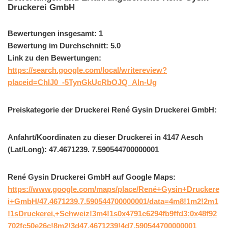
Druckerei GmbH
Bewertungen insgesamt: 1
Bewertung im Durchschnitt: 5.0
Link zu den Bewertungen:
https://search.google.com/local/writereview?
placeid=ChIJ0_-5TynGkUcRbOJQ_AIn-Ug
Preiskategorie der Druckerei René Gysin Druckerei GmbH:
Anfahrt/Koordinaten zu dieser Druckerei in 4147 Aesch
(Lat/Long): 47.4671239. 7.590544700000001
René Gysin Druckerei GmbH auf Google Maps:
https://www.google.com/maps/place/René+Gysin+Druckere
i+GmbH/47.4671239,7.590544700000001/data=4m8!1m2!2m1
!1sDruckerei,+Schweiz!3m4!1s0x4791c6294fb9ffd3:0x48f92
702fc50e26c!8m2!3d47.4671239!4d7.590544700000001