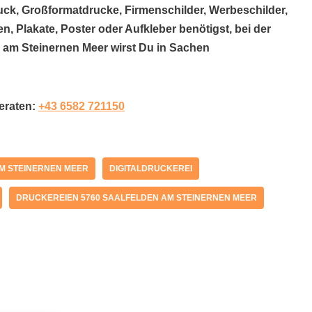
uck, Großformatdrucke, Firmenschilder, Werbeschilder,
n, Plakate, Poster oder Aufkleber benötigst, bei der
 am Steinernen Meer wirst Du in Sachen
beraten:
+43 6582 721150
AM STEINERNEN MEER
DIGITALDRUCKEREI
DRUCKEREIEN 5760 SAALFELDEN AM STEINERNEN MEER