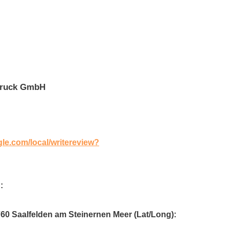
Druck GmbH
gle.com/local/writereview?
:
760 Saalfelden am Steinernen Meer (Lat/Long):