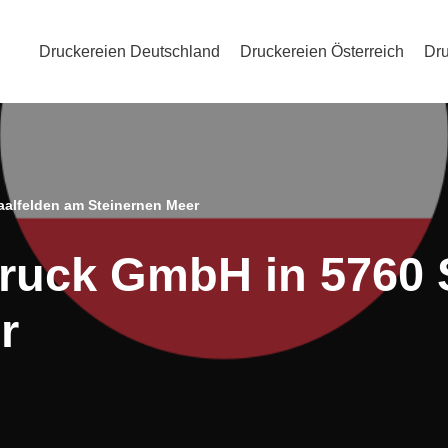
Druckereien Deutschland
Druckereien Österreich
Dru
aalfelden am Steinernen Meer
ruck GmbH in 5760 
r