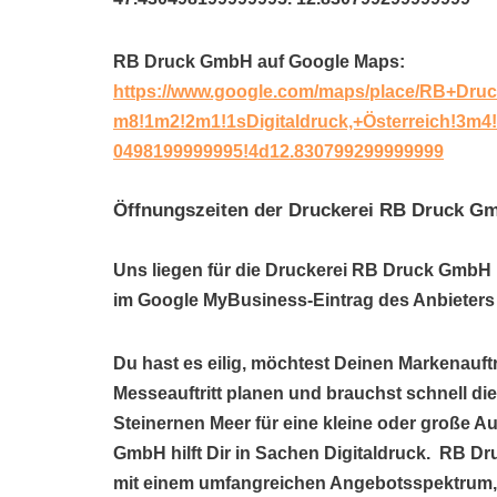
RB Druck GmbH auf Google Maps:
https://www.google.com/maps/place/RB+Dru
m8!1m2!2m1!1sDigitaldruck,+Österreich!3m
0498199999995!4d12.830799299999999
Öffnungszeiten der Druckerei RB Druck G
Uns liegen für die Druckerei RB Druck GmbH k
im Google MyBusiness-Eintrag des Anbieters 
Du hast es eilig, möchtest Deinen Markenauftr
Messeauftritt planen und brauchst schnell di
Steinernen Meer für eine kleine oder große 
GmbH hilft Dir in Sachen Digitaldruck. RB Dr
mit einem umfangreichen Angebotsspektrum,