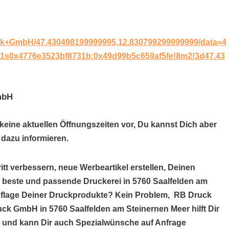
ck+GmbH/47.430498199999995,12.830799299999999/data=4
4!1s0x4776e3523bf8731b:0x49d99b5c659af5fe!8m2!3d47.43
mbH
eine aktuellen Öffnungszeiten vor, Du kannst Dich aber
dazu informieren.
itt verbessern, neue Werbeartikel erstellen, Deinen
e beste und passende Druckerei in 5760 Saalfelden am
Auflage Deiner Druckprodukte? Kein Problem, RB Druck
uck GmbH in 5760 Saalfelden am Steinernen Meer hilft Dir
 und kann Dir auch Spezialwünsche auf Anfrage