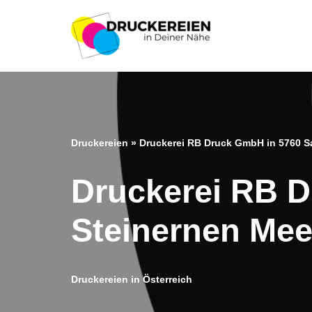
Zum
Inhalt
springen
Druckereien
»
Druckerei RB Druck GmbH in 5760 S
Druckerei RB D
Steinernen Mee
Druckereien in Österreich