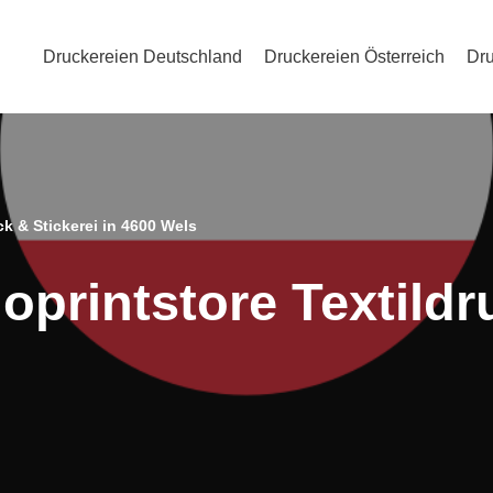
Druckereien Deutschland
Druckereien Österreich
Dru
k & Stickerei in 4600 Wels
printstore Textildr