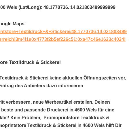
600 Wels (Lat/Long): 48.1770736. 14.021803499999999
Google Maps:
ntstore+Textildruck+&+Stickerei/48.1770736,14.021803499
erreich!3m4!1s0x4773f2b5ef226c51:0xa47c46e1623c4024!
re Textildruck & Stickerei
Textildruck & Stickerei keine aktuellen Öffnungszeiten vor,
ntrag des Anbieters dazu informieren.
itt verbessern, neue Werbeartikel erstellen, Deinen
e beste und passende Druckerei in 4600 Wels für eine
kte? Kein Problem, Promoprintstore Textildruck &
moprintstore Textildruck & Stickerei in 4600 Wels hilft Dir