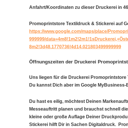
Anfahrt/Koordinaten zu dieser Druckerei in 4
Promoprintstore Textildruck & Stickerei auf 
https://www.google.com/maps/place/Promopri
999999/data=4m8!1m2!2m1!1sDruckerei,+Öst
8m2!3d48.1770736!4d14.021803499999999
Öffnungszeiten der Druckerei Promoprintsto
Uns liegen für die Druckerei Promoprintstore 
Du kannst Dich aber im Google MyBusiness-Ei
Du hast es eilig, möchtest Deinen Markenauftr
Messeauftritt planen und brauchst schnell di
kleine oder große Auflage Deiner Druckprodu
Stickerei hilft Dir in Sachen Digitaldruck. Pro