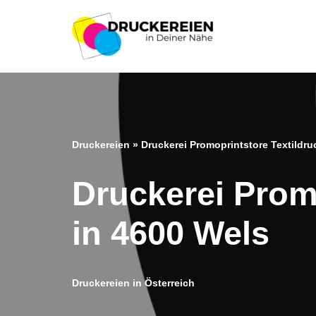
Zum
Inhalt
springen
Druckereien
»
Druckerei Promoprintstore Textildruc
Druckerei Promo
in 4600 Wels
Druckereien in Österreich