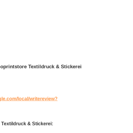
rintstore Textildruck & Stickerei
gle.com/local/writereview?
Textildruck & Stickerei: