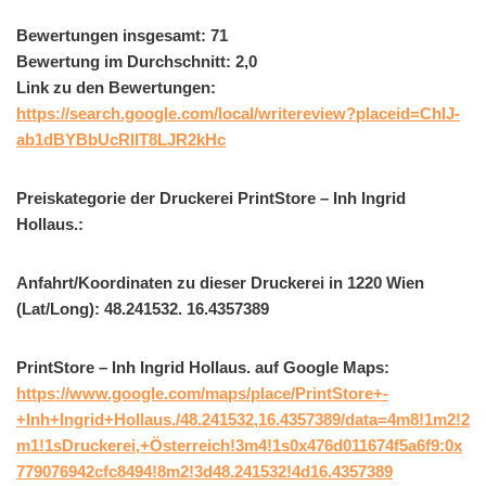
Bewertungen insgesamt: 71
Bewertung im Durchschnitt: 2,0
Link zu den Bewertungen:
https://search.google.com/local/writereview?placeid=ChIJ-
ab1dBYBbUcRlIT8LJR2kHc
Preiskategorie der Druckerei PrintStore – Inh Ingrid
Hollaus.:
Anfahrt/Koordinaten zu dieser Druckerei in 1220 Wien
(Lat/Long): 48.241532. 16.4357389
PrintStore – Inh Ingrid Hollaus. auf Google Maps:
https://www.google.com/maps/place/PrintStore+-
+Inh+Ingrid+Hollaus./48.241532,16.4357389/data=4m8!1m2!2
m1!1sDruckerei,+Österreich!3m4!1s0x476d011674f5a6f9:0x
779076942cfc8494!8m2!3d48.241532!4d16.4357389