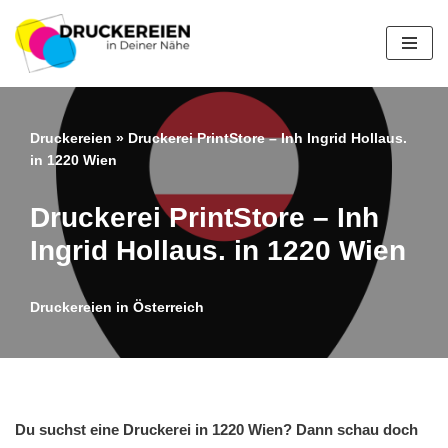
Zum
Inhalt
springen
Druckereien
»
Druckerei PrintStore – Inh Ingrid Hollaus.
in 1220 Wien
Druckerei PrintStore – Inh
Ingrid Hollaus. in 1220 Wien
Druckereien in Österreich
Du suchst eine Druckerei in 1220 Wien? Dann schau doch