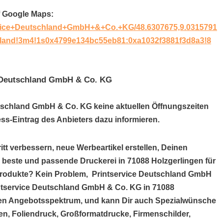
f Google Maps:
ervice+Deutschland+GmbH+&+Co.+KG/48.6307675,9.0315791
land!3m4!1s0x4799e134bc55eb81:0xa1032f3881f3d8a3!8
e Deutschland GmbH & Co. KG
eutschland GmbH & Co. KG keine aktuellen Öffnungszeiten
ss-Eintrag des Anbieters dazu informieren.
itt verbessern, neue Werbeartikel erstellen, Deinen
e beste und passende Druckerei in 71088 Holzgerlingen für
kprodukte? Kein Problem, Printservice Deutschland GmbH
rintservice Deutschland GmbH & Co. KG in 71088
chen Angebotsspektrum, und kann Dir auch Spezialwünsche
en, Foliendruck, Großformatdrucke, Firmenschilder,