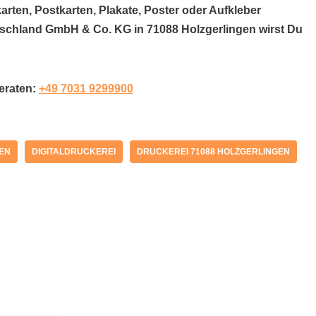
arten, Postkarten, Plakate, Poster oder Aufkleber
utschland GmbH & Co. KG in 71088 Holzgerlingen wirst Du
beraten:
+49 7031 9299900
GEN
DIGITALDRUCKEREI
DRUCKEREI 71088 HOLZGERLINGEN