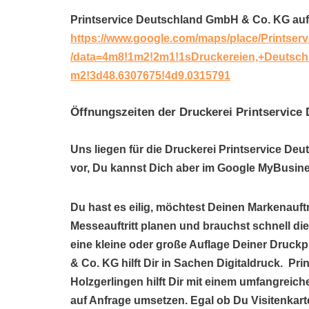
Printservice Deutschland GmbH & Co. KG au
https://www.google.com/maps/place/Prints
/data=4m8!1m2!2m1!1sDruckereien,+Deutsch
m2!3d48.6307675!4d9.0315791
Öffnungszeiten der Druckerei Printservic
Uns liegen für die Druckerei Printservice D
vor, Du kannst Dich aber im Google MyBusine
Du hast es eilig, möchtest Deinen Markenauftr
Messeauftritt planen und brauchst schnell di
eine kleine oder große Auflage Deiner Druc
& Co. KG hilft Dir in Sachen Digitaldruck. P
Holzgerlingen hilft Dir mit einem umfangrei
auf Anfrage umsetzen. Egal ob Du Visitenkart