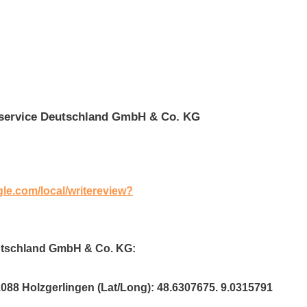
tservice Deutschland GmbH & Co. KG
gle.com/local/writereview?
eutschland GmbH & Co. KG:
1088 Holzgerlingen (Lat/Long): 48.6307675. 9.0315791