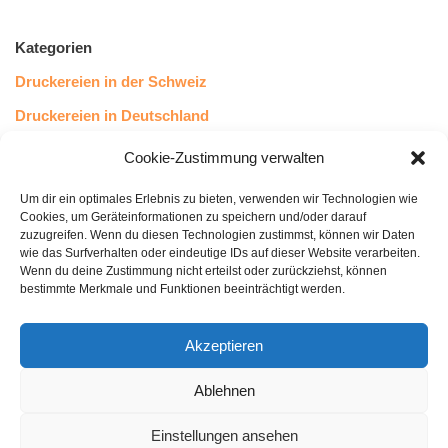
Kategorien
Druckereien in der Schweiz
Druckereien in Deutschland
Druckereien in Österreich
Cookie-Zustimmung verwalten
Um dir ein optimales Erlebnis zu bieten, verwenden wir Technologien wie
Kundenstimmen
Cookies, um Geräteinformationen zu speichern und/oder darauf
zuzugreifen. Wenn du diesen Technologien zustimmst, können wir Daten
wie das Surfverhalten oder eindeutige IDs auf dieser Website verarbeiten.
Wenn du deine Zustimmung nicht erteilst oder zurückziehst, können
bestimmte Merkmale und Funktionen beeinträchtigt werden.
Akzeptieren
Ablehnen
bewertet mit
4.8
von 5
auf Basis unserer
43
Leserstimmen
Einstellungen ansehen