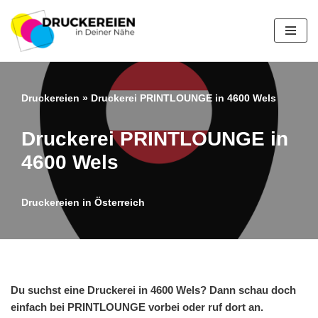
Zum
Inhalt
springen
Druckereien
»
Druckerei PRINTLOUNGE in 4600 Wels
Druckerei PRINTLOUNGE in
4600 Wels
Druckereien in Österreich
Du suchst eine Druckerei in 4600 Wels? Dann schau doch
einfach bei PRINTLOUNGE vorbei oder ruf dort an.