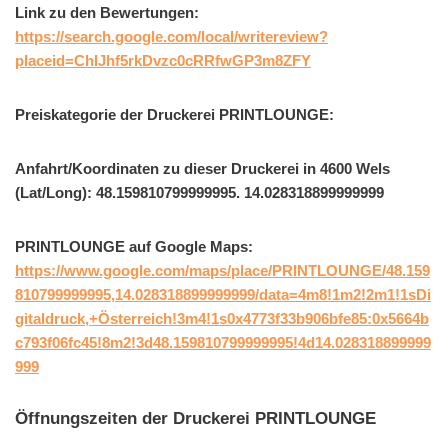
Link zu den Bewertungen:
https://search.google.com/local/writereview?
placeid=ChIJhf5rkDvzc0cRRfwGP3m8ZFY
Preiskategorie der Druckerei PRINTLOUNGE:
Anfahrt/Koordinaten zu dieser Druckerei in 4600 Wels
(Lat/Long): 48.159810799999995. 14.028318899999999
PRINTLOUNGE auf Google Maps:
https://www.google.com/maps/place/PRINTLOUNGE/48.159
810799999995,14.028318899999999/data=4m8!1m2!2m1!1sDi
gitaldruck,+Österreich!3m4!1s0x4773f33b906bfe85:0x5664b
c793f06fc45!8m2!3d48.159810799999995!4d14.028318899999
999
Öffnungszeiten der Druckerei PRINTLOUNGE