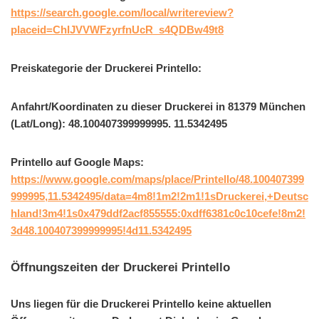
https://search.google.com/local/writereview?
placeid=ChIJVVWFzyrfnUcR_s4QDBw49t8
Preiskategorie der Druckerei Printello:
Anfahrt/Koordinaten zu dieser Druckerei in 81379 München
(Lat/Long): 48.100407399999995. 11.5342495
Printello auf Google Maps:
https://www.google.com/maps/place/Printello/48.100407399
999995,11.5342495/data=4m8!1m2!2m1!1sDruckerei,+Deutsc
hland!3m4!1s0x479ddf2acf855555:0xdff6381c0c10cefe!8m2!
3d48.100407399999995!4d11.5342495
Öffnungszeiten der Druckerei Printello
Uns liegen für die Druckerei Printello keine aktuellen