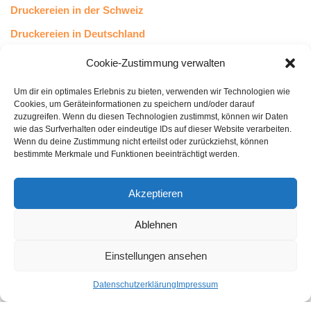
Druckereien in der Schweiz
Druckereien in Deutschland
Druckereien in Österreich
Cookie-Zustimmung verwalten
Um dir ein optimales Erlebnis zu bieten, verwenden wir Technologien wie
Kundenstimmen
Cookies, um Geräteinformationen zu speichern und/oder darauf
zuzugreifen. Wenn du diesen Technologien zustimmst, können wir Daten
wie das Surfverhalten oder eindeutige IDs auf dieser Website verarbeiten.
Wenn du deine Zustimmung nicht erteilst oder zurückziehst, können
bestimmte Merkmale und Funktionen beeinträchtigt werden.
Akzeptieren
Ablehnen
bewertet mit
4.8
von 5
auf Basis unserer
43
Leserstimmen
Einstellungen ansehen
Datenschutzerklärung
Impressum