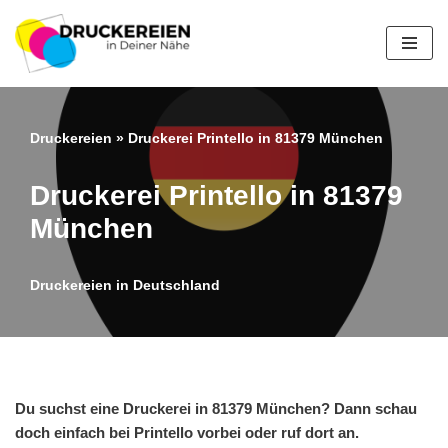
Zum
Inhalt
springen
Druckereien
»
Druckerei Printello in 81379 München
Druckerei Printello in 81379
München
Druckereien in Deutschland
Du suchst eine Druckerei in 81379 München? Dann schau
doch einfach bei Printello vorbei oder ruf dort an.