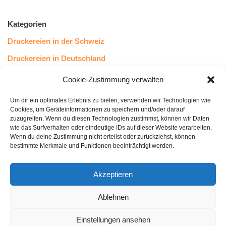
Kategorien
Druckereien in der Schweiz
Druckereien in Deutschland
Druckereien in Österreich
Cookie-Zustimmung verwalten
Um dir ein optimales Erlebnis zu bieten, verwenden wir Technologien wie
Kundenstimmen
Cookies, um Geräteinformationen zu speichern und/oder darauf
zuzugreifen. Wenn du diesen Technologien zustimmst, können wir Daten
wie das Surfverhalten oder eindeutige IDs auf dieser Website verarbeiten.
Wenn du deine Zustimmung nicht erteilst oder zurückziehst, können
bestimmte Merkmale und Funktionen beeinträchtigt werden.
Akzeptieren
Ablehnen
bewertet mit
4.8
von 5
auf Basis unserer
43
Leserstimmen
Einstellungen ansehen