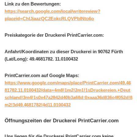
Link zu den Bewertungen:
https://search.google.com/local/writereview?
placeid=ChIJjaazQC2EokcRLQVPbINto6o
Preiskategorie der Druckerei PrintCarrier.com:
Anfahrt/Koordinaten zu dieser Druckerei in 90762 Fürth
(Lat/Long): 49.4681782. 11.0100432
PrintCarrier.com auf Google Maps:
https://www.google.com/maps/place/PrintCarrier.com/49.46
81782,11.0100432/data=4m8!1m2!2m1!1sDruckereien,+Deut
schland!3m4!1s0x47a2842d40b3a68d:0xaaa36d836c4f052d!8
m2!3d49.4681782!4d11.0100432
Öffnungszeiten der Druckerei PrintCarrier.com
Uns liegen für die Druckerei PrintCarrier.com keine