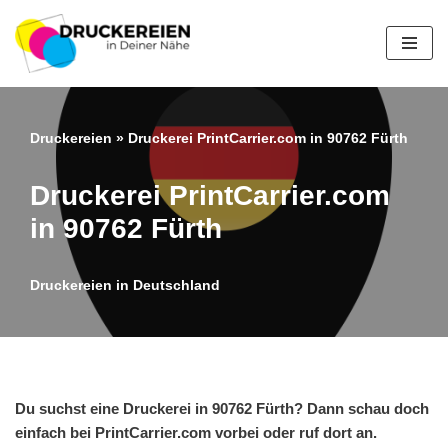
Zum
Inhalt
springen
Druckereien
»
Druckerei PrintCarrier.com in 90762 Fürth
Druckerei PrintCarrier.com
in 90762 Fürth
Druckereien in Deutschland
Du suchst eine Druckerei in 90762 Fürth? Dann schau doch
einfach bei PrintCarrier.com vorbei oder ruf dort an.