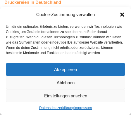
Druckereien in Deutschland
Druckereien in Österreich
Cookie-Zustimmung verwalten
Um dir ein optimales Erlebnis zu bieten, verwenden wir Technologien wie
Kundenstimmen
Cookies, um Geräteinformationen zu speichern und/oder darauf
zuzugreifen. Wenn du diesen Technologien zustimmst, können wir Daten
wie das Surfverhalten oder eindeutige IDs auf dieser Website verarbeiten.
Wenn du deine Zustimmung nicht erteilst oder zurückziehst, können
bestimmte Merkmale und Funktionen beeinträchtigt werden.
Akzeptieren
Ablehnen
bewertet mit
4.8
von 5
auf Basis unserer
43
Leserstimmen
Einstellungen ansehen
Datenschutzerklärung
Impressum
Druckereien in Deutschland