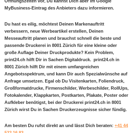
Öffnungszeiten vor, Du kannst Dich aber im Google
MyBusiness-Eintrag des Anbieters dazu informieren.
Du hast es eilig, möchtest Deinen Markenauftritt
verbessern, neue Werbeartikel erstellen, Deinen
Messeauftritt planen und brauchst schnell die beste und
passende Druckerei in 8001 Zürich für eine kleine oder
große Auflage Deiner Druckprodukte? Kein Problem,
print24.ch hilft Dir in Sachen Digitaldruck. print24.ch in
8001 Zürich hilft Dir mit einem umfangreichen
Angebotsspektrum, und kann Dir auch Spezialwünsche auf
Anfrage umsetzen. Egal ob Du Visitenkarten, Foliendruck,
Großformatdrucke, Firmenschilder, Werbeschilder, RollUps,
Fotokalender, Klappkarten, Postkarten, Plakate, Poster oder
Aufkleber benötigst, bei der Druckerei print24.ch in 8001
Zürich wirst Du in Sachen Druckerzeugnisse sicher fündig.
Am besten Du rufst direkt an und lässt Dich beraten:
+41 44
522 16 83