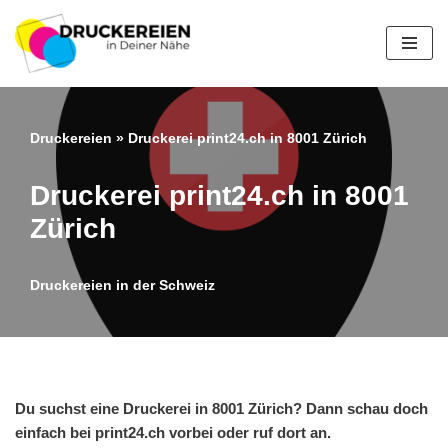
Zum
Inhalt
springen
Druckereien
»
Druckerei print24.ch in 8001 Zürich
Druckerei print24.ch in 8001
Zürich
Druckereien in der Schweiz
Du suchst eine Druckerei in 8001 Zürich? Dann schau doch
einfach bei print24.ch vorbei oder ruf dort an.