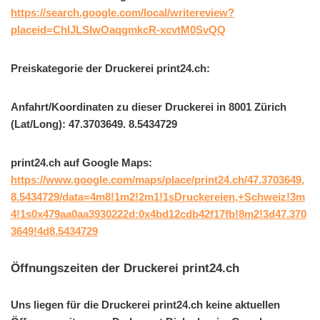
https://search.google.com/local/writereview?
placeid=ChIJLSIwOaqgmkcR-xcvtM0SvQQ
Preiskategorie der Druckerei print24.ch:
Anfahrt/Koordinaten zu dieser Druckerei in 8001 Zürich
(Lat/Long): 47.3703649. 8.5434729
print24.ch auf Google Maps:
https://www.google.com/maps/place/print24.ch/47.3703649,
8.5434729/data=4m8!1m2!2m1!1sDruckereien,+Schweiz!3m
4!1s0x479aa0aa3930222d:0x4bd12cdb42f17fb!8m2!3d47.370
3649!4d8.5434729
Öffnungszeiten der Druckerei print24.ch
Uns liegen für die Druckerei print24.ch keine aktuellen