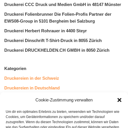
Druckerei CCC Druck und Medien GmbH in 48147 Münster
Druckerei Folienbrunner Die Folien-Profis Partner der
EWS08-Group in 5101 Bergheim bei Salzburg
Druckerei Herbert Rohrauer in 4400 Steyr
Druckerei Dinschrift T-Shirt-Druck in 8055 Zürich
Druckerei DRUCKHELDEN.CH GMBH in 8050 Zürich
Kategorien
Druckereien in der Schweiz
Druckereien in Deutschland
Druckereien in Österreich
Cookie-Zustimmung verwalten
Um dir ein optimales Erlebnis zu bieten, verwenden wir Technologien wie
Kundenstimmen
Cookies, um Geräteinformationen zu speichern und/oder darauf
zuzugreifen. Wenn du diesen Technologien zustimmst, können wir Daten
wie das Surfverhalten oder eindeutige IDs auf dieser Website verarbeiten.