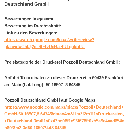
Deutschland GmbH
Bewertungen insgesamt:
Bewertung im Durchschnitt:
Link zu den Bewertungen:
https://search.google.com/local/writereview?
placeid=ChIJj2c_6fEIvUcRaetU1qqkqbU
Preiskategorie der Druckerei Pozzoli Deutschland GmbH:
Anfahrt/Koordinaten zu dieser Druckerei in 60439 Frankfurt
am Main (Lat/Long): 50.16507. 8.64345
Pozzoli Deutschland GmbH auf Google Maps:
https://www.google.com/maps/place/Pozzoli+Deutschland+
GmbH/50.16507,8.64345/data=4m8!1m2!2m1!1sDruckereien,
+Deutschland!3m4!1s0x47bd08f1e93f678f:0xb5a9a4aad654e
b69!8m2!3d50.16507!4d8.64345