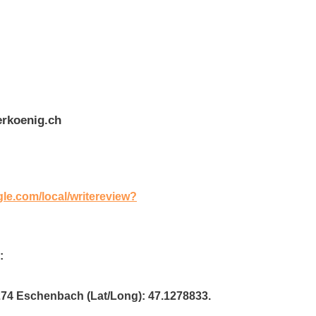
erkoenig.ch
gle.com/local/writereview?
:
6274 Eschenbach (Lat/Long): 47.1278833.