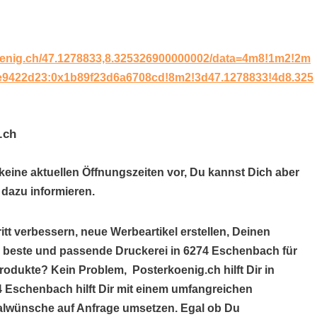
oenig.ch/47.1278833,8.325326900000002/data=4m8!1m2!2m
fe9422d23:0x1b89f23d6a6708cd!8m2!3d47.1278833!4d8.325
.ch
 keine aktuellen Öffnungszeiten vor, Du kannst Dich aber
dazu informieren.
itt verbessern, neue Werbeartikel erstellen, Deinen
ie beste und passende Druckerei in 6274 Eschenbach für
rodukte? Kein Problem, Posterkoenig.ch hilft Dir in
4 Eschenbach hilft Dir mit einem umfangreichen
alwünsche auf Anfrage umsetzen. Egal ob Du